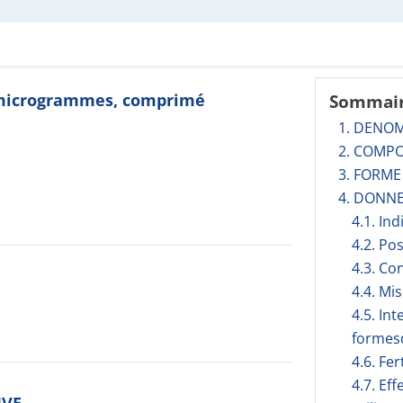
0 microgrammes, comprimé
Sommai
1. DENO
2. COMPO
3. FORM
4. DONNE
4.1. In
4.2. Po
4.3. Co
4.4. Mi
4.5. In
formesd
4.6. Fer
4.7. Ef