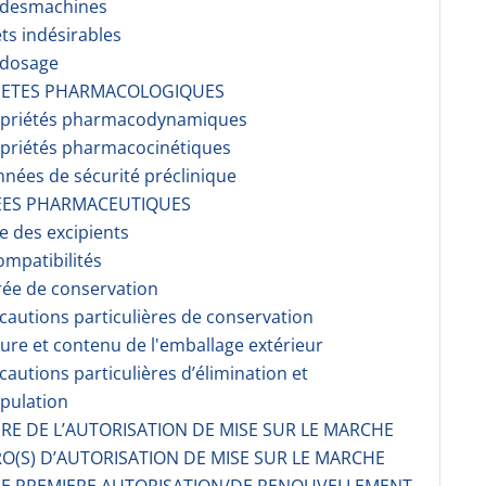
r desmachines
ets indésirables
rdosage
RIETES PHARMACOLOGIQUES
opriétés pharmacodynami­ques
opriétés pharmacocinéti­ques
nnées de sécurité préclinique
EES PHARMACEUTIQUES
te des excipients
ompati­bilités
rée de conservation
écautions particulières de conservation
ture et contenu de l'emballage extérieur
écautions particulières d’élimination et
pulation
AIRE DE L’AUTORISATION DE MISE SUR LE MARCHE
O(S) D’AUTORISATION DE MISE SUR LE MARCHE