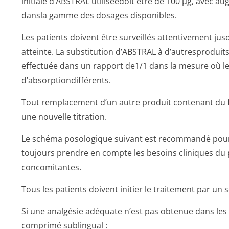
initiale d’ABSTRAL utiliséedoit être de 100 µg, avec a
dansla gamme des dosages disponibles.
Les patients doivent être surveillés attentivement jus
atteinte. La substitution d’ABSTRAL à d’autresproduit
effectuée dans un rapport de1/1 dans la mesure où les
d’absorptiondif­férents.
Tout remplacement d’un autre produit contenant du f
une nouvelle titration.
Le schéma posologique suivant est recommandé pour l
toujours prendre en compte les besoins cliniques du 
concomitantes.
Tous les patients doivent initier le traitement par un
Si une analgésie adéquate n’est pas obtenue dans les 
comprimé sublingual :