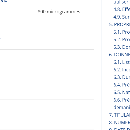
IVE
utilise
4.8. Eff
­.............­.............­.......800 mi­crogrammes
4.9. Su
5. PROP
5.1. Pr
1
.
5.2. Pr
5.3. Do
6. DONN
6.1. Lis
6.2. Inc
6.3. Du
6.4. Pr
6.5. Na
6.6. Pr
demani
7. TITUL
8. NUMER