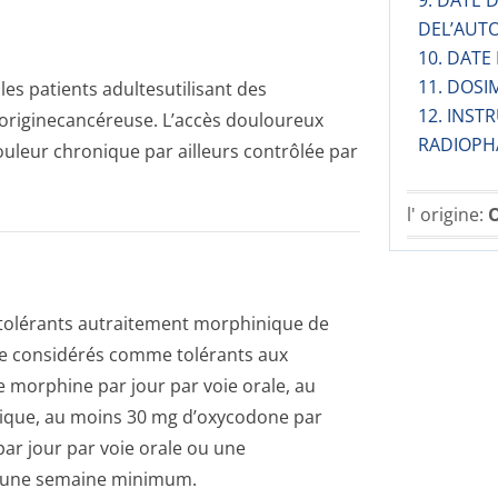
9. DATE
DEL’AUT
10. DATE
11. DOSI
es patients adultesutilisant des
12. INST
originecancé­reuse. L’accès douloureux
RADIOPH
uleur chronique par ailleurs contrôlée par
l' origine:
O
tolérants autraitement morphinique de
re considérés comme tolérants aux
 morphine par jour par voie orale, au
mique, au moins 30 mg d’oxycodone par
ar jour par voie orale ou une
s une semaine minimum.