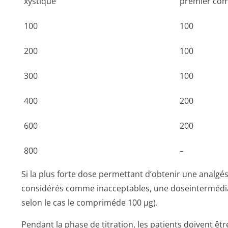
xystique
premier co
100
100
200
100
300
100
400
200
600
200
800
–
Si la plus forte dose permettant d’obtenir une analgé
considérés comme inacceptables, une doseintermédiai
selon le cas le compriméde 100 µg).
Pendant la phase de titration, les patients doivent être