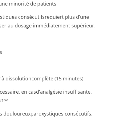
ne minorité de patients.
stiques consécutifsrequiert plus d’une
asser au dosage immédiatement supérieur.
s
u’à dissolutioncomplète (15 minutes)
essaire, en casd’analgésie insuffisante,
utes
ès douloureuxparo­xystiques consécutifs.