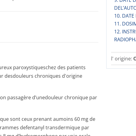
9. DATE
DEL’AUT
10. DATE
11. DOSI
12. INST
RADIOPH
l' origine:
O
oureux paroxystiqueschez des patients
ur desdouleurs chroniques d'origine
ion passagère d’unedouleur chronique par
nique sont ceux prenant aumoins 60 mg de
ogrammes defentanyl transdermique par