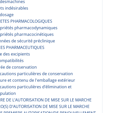
r desmachines
ets indésirables
rdosage
RIETES PHARMACOLOGIQUES
opriétés pharmacodynami­ques
opriétés pharmacocinéti­ques
nnées de sécurité préclinique
EES PHARMACEUTIQUES
te des excipients
ompati­bilités
rée de conservation
écautions particulières de conservation
ture et contenu de l'emballage extérieur
écautions particulières d’élimination et
pulation
AIRE DE L’AUTORISATION DE MISE SUR LE MARCHE
O(S) D’AUTORISATION DE MISE SUR LE MARCHE