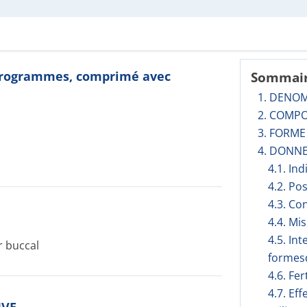
icrogrammes, comprimé avec
Sommai
1. DENO
2. COMPO
3. FORM
4. DONNE
4.1. In
4.2. Po
4.3. Co
4.4. Mi
4.5. In
 buccal
formesd
4.6. Fer
4.7. Ef