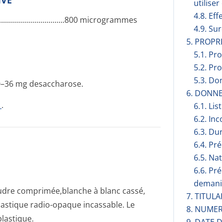
IVE
utilise
4.8. Eff
­.............­.............­.......800 mi­crogrammes
4.9. Su
5. PROP
5.1. Pr
5.2. Pr
5.3. Do
20–36 mg desaccharose.
6. DONN
1
.
6.1. Lis
6.2. Inc
6.3. Du
6.4. Pr
6.5. Na
6.6. Pr
demani
udre comprimée,blanche à blanc cassé,
7. TITUL
plastique radio-opaque incassable. Le
8. NUMER
plastique.