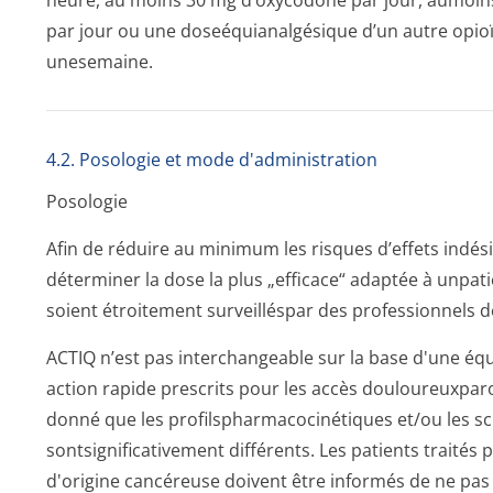
heure, au moins 30 mg d’oxycodone par jour, aumoin
par jour ou une doseéquianalgésique d’un autre opi
unesemaine.
4.2. Posologie et mode d'administration
Posologie
Afin de réduire au minimum les risques d’effets indés
déterminer la dose la plus „efficace“ adaptée à unpatie
soient étroitement surveilléspar des professionnels de
ACTIQ n’est pas interchangeable sur la base d'une équ
action rapide prescrits pour les accès douloureuxparo
donné que les profilspharma­cocinétiques et/ou les 
sontsignifica­tivement différents. Les patients traité
d'origine cancéreuse doivent être informés de ne pas 