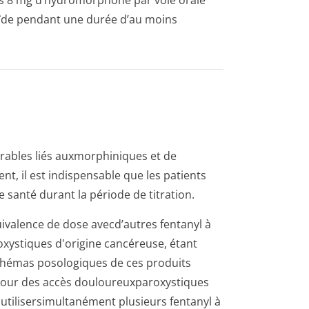
s 8 mg d’hydromorphone par voie orale
oïde pendant une durée d’au moins
irables liés auxmorphiniques et de
nt, il est indispensable que les patients
 santé durant la période de titration.
ivalence de dose avecd’autres fentanyl à
­xystiques d'origine cancéreuse, étant
schémas posologiques de ces produits
s pour des accès douloureuxparo­xystiques
utilisersimul­tanément plusieurs fentanyl à