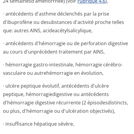
24 semainesd’a­ménorrhée) (voir
rubrique 4.6
),
· antécédents d'asthme déclenchés par la prise
d'ibuprofène ou desubstances d'activité proche telles
que: autres AINS, acideacétylsa­licylique,
· antécédents d'hémorragie ou de perforation digestive
au cours d'unprécédent traitement par AINS,
· hémorragie gastro-intestinale, hémorragie cérébro-
vasculaire ou autrehémorragie en évolution,
· ulcère peptique évolutif, antécédents d'ulcère
peptique, hémorragiedigestive ou antécédents
d'hémorragie digestive récurrente (2 épisodesdis­tincts,
ou plus, d'hémorragie ou d'ulcération objectivés),
· insuffisance hépatique sévère,