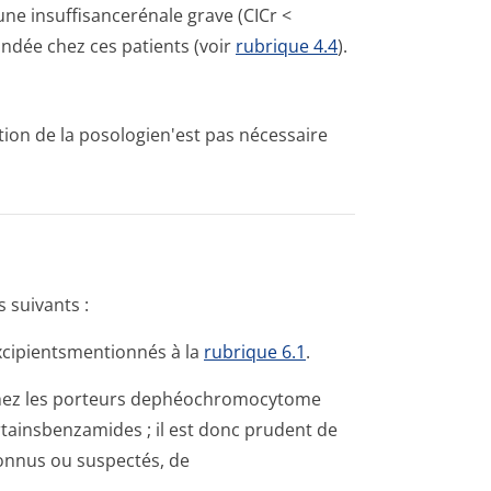
ne insuffisancerénale grave (CICr <
ndée chez ces patients (voir
rubrique 4.4
).
tion de la posologien'est pas nécessaire
 suivants :
excipientsmen­tionnés à la
rubrique 6.1
.
s chez les porteurs dephéochromocytome
ainsbenzamides ; il est donc prudent de
connus ou suspectés, de