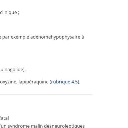
linique ;
ée par exemple adénomehypophysaire à
uinagolide),
roxyzine, lapipéraquine (
rubrique 4.5
).
atal
d'un syndrome malin desneuroleptiques