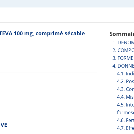
 TEVA 100 mg, comprimé sécable
Sommai
1. DENO
2. COMPO
3. FORM
4. DONNE
4.1. In
4.2. Po
4.3. Co
4.4. Mi
4.5. In
formesd
4.6. Fer
IVE
4.7. Ef