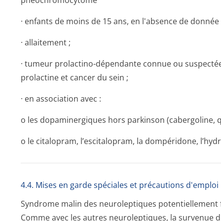
phéochromocytome
· enfants de moins de 15 ans, en l'absence de donnée c
· allaitement ;
· tumeur prolactino-dépendante connue ou suspect
prolactine et cancer du sein ;
· en association avec :
o les dopaminergiques hors parkinson (cabergoline, q
o le citalopram, l’escitalopram, la dompéridone, l’hyd
4.4. Mises en garde spéciales et précautions d'emploi
Syndrome malin des neuroleptiques potentiellement f
Comme avec les autres neuroleptiques, la survenue 