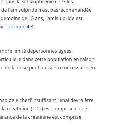
ide dans la schizophrénie chez les
on de l’amisulpride n’est pasrecommandée
s demoins de 15 ans, l’amisulpride est
oir
rubrique 4.3
).
nombre limité depersonnes âgées.
r­ticulière dans cette population en raison
n de la dose peut aussi être nécessaire en
posologie chezl'insuffisant rénal devra être
 la créatinine (CICr) est comprise entre
airance de la créatinine est comprise