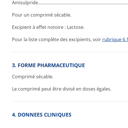
Amisulpride..­.............­.............­.............­.............­.............­...........
Pour un comprimé sécable.
Excipient à effet notoire : Lactose.
Pour la liste complète des excipients, voir
rubrique 6.
3. FORME PHARMACEUTIQUE
Comprimé sécable.
Le comprimé peut être divisé en doses égales.
4. DONNEES CLINIQUES