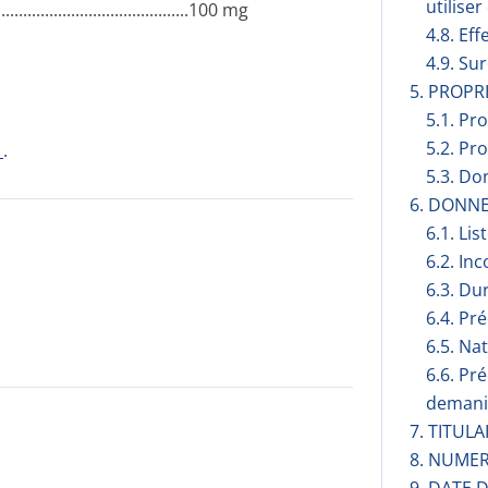
utilise
..­.............­.............­.............­...100 mg
4.8. Eff
4.9. Su
5. PROP
5.1. Pr
5.2. Pr
1
.
5.3. Do
6. DONN
6.1. Lis
6.2. Inc
6.3. Du
6.4. Pr
6.5. Na
6.6. Pr
demani
7. TITUL
8. NUMER