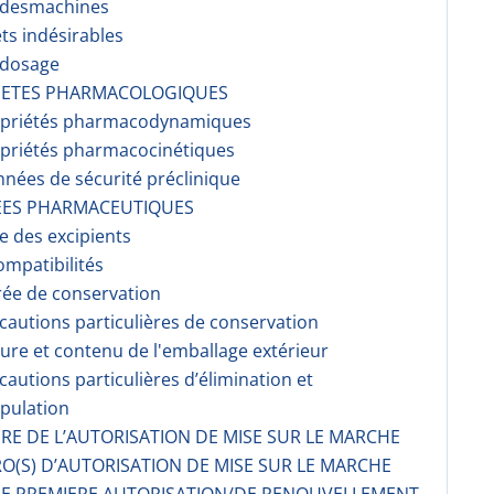
r desmachines
ets indésirables
rdosage
RIETES PHARMACOLOGIQUES
opriétés pharmacodynami­ques
opriétés pharmacocinéti­ques
nnées de sécurité préclinique
EES PHARMACEUTIQUES
te des excipients
ompati­bilités
rée de conservation
écautions particulières de conservation
ture et contenu de l'emballage extérieur
écautions particulières d’élimination et
pulation
AIRE DE L’AUTORISATION DE MISE SUR LE MARCHE
O(S) D’AUTORISATION DE MISE SUR LE MARCHE