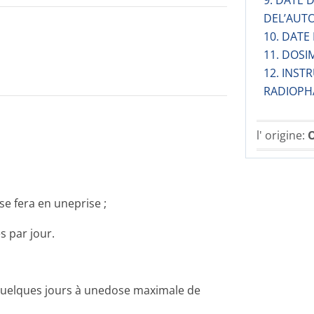
9. DATE
DEL’AUT
10. DATE
11. DOSI
12. INST
RADIOPH
l' origine:
O
se fera en uneprise ;
s par jour.
 quelques jours à unedose maximale de