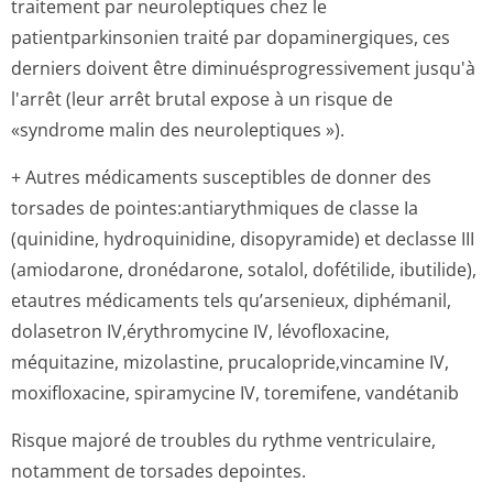
traitement par neuroleptiques chez le
patientparkinsonien traité par dopaminergiques, ces
derniers doivent être diminuésprogres­sivement jusqu'à
l'arrêt (leur arrêt brutal expose à un risque de
«syndrome malin des neuroleptiques »).
+ Autres médicaments susceptibles de donner des
torsades de pointes:antia­rythmiques de classe Ia
(quinidine, hydroquinidine, disopyramide) et declasse III
(amiodarone, dronédarone, sotalol, dofétilide, ibutilide),
etautres médicaments tels qu’arsenieux, diphémanil,
dolasetron IV,érythromycine IV, lévofloxacine,
méquitazine, mizolastine, prucalopride,vin­camine IV,
moxifloxacine, spiramycine IV, toremifene, vandétanib
Risque majoré de troubles du rythme ventriculaire,
notamment de torsades depointes.