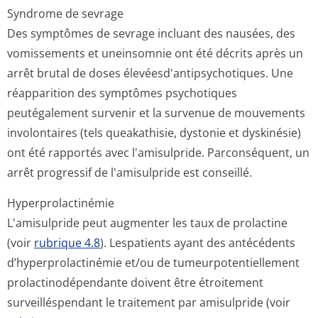
Syndrome de sevrage
Des symptômes de sevrage incluant des nausées, des
vomissements et uneinsomnie ont été décrits après un
arrêt brutal de doses élevéesd'antip­sychotiques. Une
réapparition des symptômes psychotiques
peutégalement survenir et la survenue de mouvements
involontaires (tels queakathisie, dystonie et dyskinésie)
ont été rapportés avec l'amisulpride. Parconséquent, un
arrêt progressif de l'amisulpride est conseillé.
Hyperprolactinémie
L'amisulpride peut augmenter les taux de prolactine
(voir
rubrique 4.8
). Lespatients ayant des antécédents
d’hyperprolac­tinémie et/ou de tumeurpotenti­ellement
prolactinodépen­dante doivent être étroitement
surveilléspendant le traitement par amisulpride (voir