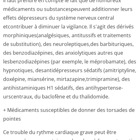
Il faut prendre en compte le fait que de nombreux
médicaments ou substancespeuvent additionner leurs
effets dépresseurs du système nerveux central
etcontribuer à diminuer la vigilance. Il s'agit des dérivés
morphiniques(a­nalgésiques, antitussifs et traitements
de substitution), des neuroleptiques,des barbituriques,
des benzodiazépines, des anxiolytiques autres que
lesbenzodiazépines (par exemple, le méprobamate), des
hypnotiques, desantidépresseurs sédatifs (amitriptyline,
doxépine, miansérine, mirtazapine,tri­mipramine), des
antihistaminiques H1 sédatifs, des antihypertense­
urscentraux, du baclofène et du thalidomide.
+ Médicaments susceptibles de donner des torsades de
pointes
Ce trouble du rythme cardiaque grave peut être