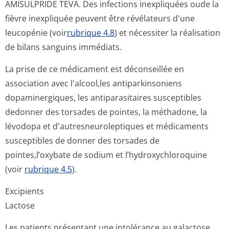
AMISULPRIDE TEVA. Des infections inexpliquées oude la
fièvre inexpliquée peuvent être révélateurs d'une
leucopénie (voir
rubrique 4.8
) et nécessiter la réalisation
de bilans sanguins immédiats.
La prise de ce médicament est déconseillée en
association avec l'alcool,les antiparkinsoniens
dopaminergiques, les antiparasitaires susceptibles
dedonner des torsades de pointes, la méthadone, la
lévodopa et d'autresneuro­leptiques et médicaments
susceptibles de donner des torsades de
pointes,l’oxybate de sodium et l’hydroxychlo­roquine
(voir
rubrique 4.5
).
Excipients
Lactose
Les patients présentant une intolérance au galactose,