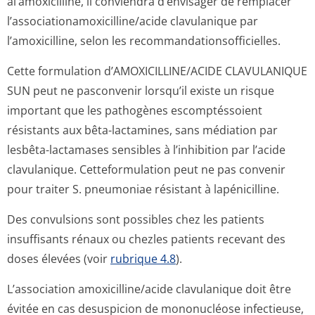
àl’amoxicilline, il conviendra d’envisager de remplacer
l’associationa­moxicilline/a­cide clavulanique par
l’amoxicilline, selon les recommandation­sofficielles.
Cette formulation d’AMOXICILLINE/A­CIDE CLAVULANIQUE
SUN peut ne pasconvenir lorsqu’il existe un risque
important que les pathogènes escomptéssoient
résistants aux bêta-lactamines, sans médiation par
lesbêta-lactamases sensibles à l’inhibition par l’acide
clavulanique. Cetteformulation peut ne pas convenir
pour traiter S. pneumoniae résistant à lapénicilline.
Des convulsions sont possibles chez les patients
insuffisants rénaux ou chezles patients recevant des
doses élevées (voir
rubrique 4.8
).
L’association amoxicilline/acide clavulanique doit être
évitée en cas desuspicion de mononucléose infectieuse,