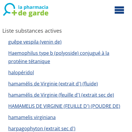
Liste substances actives
guêpe vespila (venin de)
Haemophilus type b (polyoside) conjugué à la
protéine tétanique
halopéridol
hamamélis de Virginie (extrait d') (fluide)
hamamélis de Virginie (feuille d') (extrait sec de)
HAMAMELIS DE VIRGINIE (FEUILLE D') (POUDRE DE)
hamamelis virginiana
harpagophyton (extrait sec d')