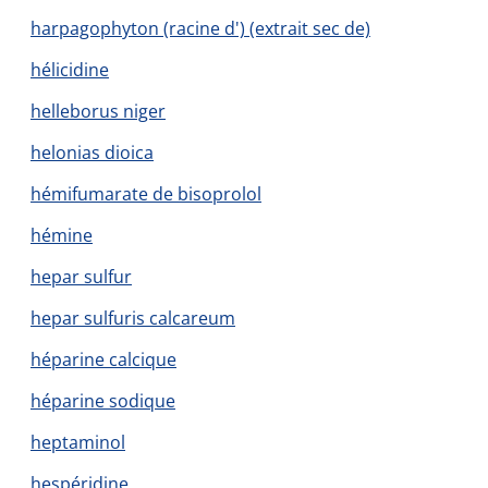
harpagophyton (racine d') (extrait sec de)
hélicidine
helleborus niger
helonias dioica
hémifumarate de bisoprolol
hémine
hepar sulfur
hepar sulfuris calcareum
héparine calcique
héparine sodique
heptaminol
hespéridine