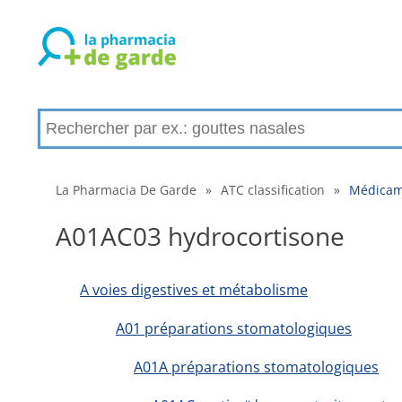
La Pharmacia De Garde
»
ATC classification
»
Médicame
A01AC03 hydrocortisone
A voies digestives et métabolisme
A01 préparations stomatologiques
A01A préparations stomatologiques