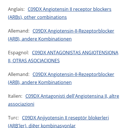
Anglais:
C09DX Angiotensin II receptor blockers
(ARBs), other combinations
Allemand:
C09DX Angiotensin-II-Rezeptorblocker
(ARB), andere Kombinationen
Espagnol:
C09DX ANTAGONISTAS ANGIOTENSIONA
II, OTRAS ASOCIACIONES
Allemand:
C09DX Angiotensin-II-Rezeptorblocker
(ARB), andere Kombinationen
Italien:
C09DX Antagonisti dell'Angiotensina II, altre
associazioni
Turc:
C09DX Anjiyotensin II reseptör blokerleri
(ARB'ler), diğer kombinasyonlar