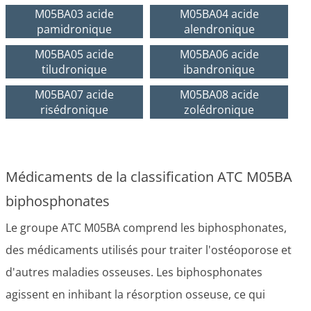
M05BA03 acide
M05BA04 acide
pamidronique
alendronique
M05BA05 acide
M05BA06 acide
tiludronique
ibandronique
M05BA07 acide
M05BA08 acide
risédronique
zolédronique
Médicaments de la classification ATC M05BA
biphosphonates
Le groupe ATC M05BA comprend les biphosphonates,
des médicaments utilisés pour traiter l'ostéoporose et
d'autres maladies osseuses. Les biphosphonates
agissent en inhibant la résorption osseuse, ce qui