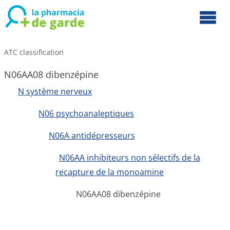
ATC classification
N06AA08 dibenzépine
N système nerveux
N06 psychoanaleptiques
N06A antidépresseurs
N06AA inhibiteurs non sélectifs de la
recapture de la monoamine
N06AA08 dibenzépine