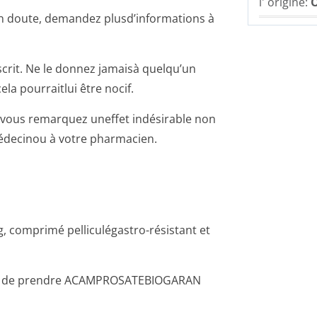
l' origine:
O
 un doute, demandez plusd’informations à
crit. Ne le donnez jamaisà quelqu’un
a pourraitlui être nocif.
 si vous remarquez uneffet indésirable non
médecinou à votre pharmacien.
comprimé pelliculégastro-résistant et
vant de prendre ACAMPROSATEBIOGARAN