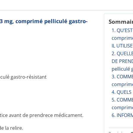
 mg, comprimé pelliculé gastro-
Sommai
1. QU’ES
comprimé
IL UTILISE
2. QUELL
DE PREN
pelliculé 
3. COMM
lé gastro-résistant
comprimé 
4. QUELS
5. COMM
comprimé 
 notice avant de prendrece médicament.
6. INFO
 la relire.