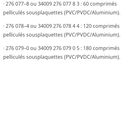
[à compléter par le titulaire]
11. DOSIMETRIE
Sans objet.
12. INSTRUCTIONS POUR LA PREPARATION DES
RADIOPHARMACE­UTIQUES
Sans objet.
CONDITIONS DE PRESCRIPTION ET DE DELIVRANCE
Liste II.
Retour en haut de la page