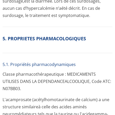
surdosage,est la diarrhée. Lors de ces surdosages,
aucun cas d’hypercalcémie n’aété décrit. En cas de
surdosage, le traitement est symptomatique.
5. PROPRIETES PHARMACOLOGIQUES
5.1. Propriétés pharmacodynami­ques
Classe pharmacothéra­peutique : MEDICAMENTS
UTILISES DANS LA DEPENDANCEALCO­OLIQUE, Code ATC:
N07BB03.
L'acamprosate (acétylhomotau­rinate de calcium) a une
structure similaireà celle des acides aminés
neuromédiateurs tels que la taurine ou l'acidegamma-