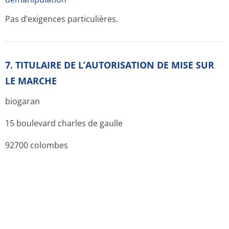
Pas d’exigences particulières.
7. TITULAIRE DE L’AUTORISATION DE MISE SUR
LE MARCHE
biogaran
15 boulevard charles de gaulle
92700 colombes
8. NUMERO(S) D’AUTORISATION DE MISE SUR LE
MARCHE
· 276 077–8 ou 34009 276 077 8 3 : 60 comprimés