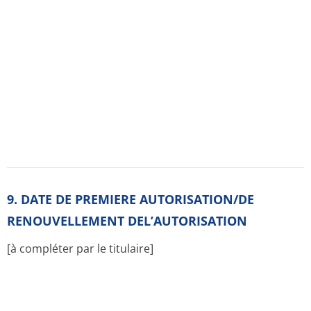
l' origine:
Original (medicaments.gouv.fr)
Notices pour les patients
Résumés des caractéristiques
Substance active
ATC classification