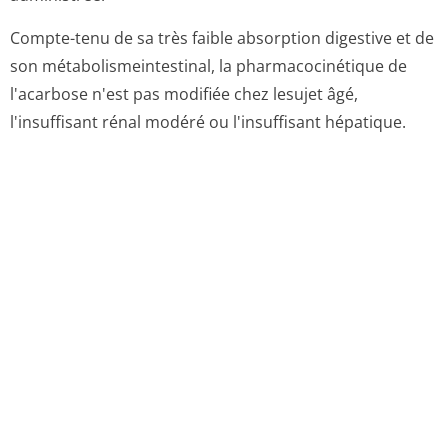
Compte-tenu de sa très faible absorption digestive et de
son métabolismein­testinal, la pharmacocinétique de
l'acarbose n'est pas modifiée chez lesujet âgé,
l'insuffisant rénal modéré ou l'insuffisant hépatique.
5.3. Données de sécurité préclinique
Sans objet.
6. DONNEES PHARMACEUTIQUES
6.1. Liste des excipients