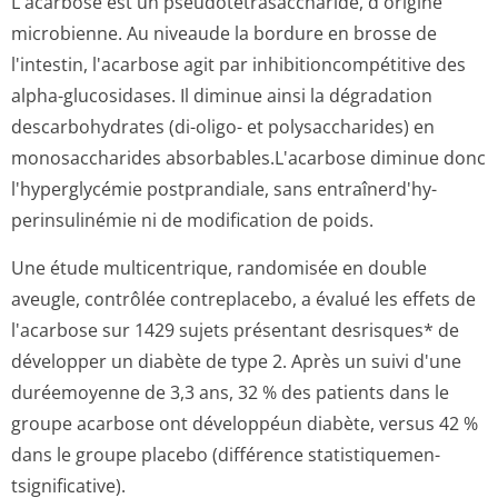
L'acarbose est un pseudotétrasac­charide, d'origine
microbienne. Au niveaude la bordure en brosse de
l'intestin, l'acarbose agit par inhibitioncom­pétitive des
alpha-glucosidases. Il diminue ainsi la dégradation
descarbohydrates (di-oligo- et polysaccharides) en
monosaccharides absorbables.L'a­carbose diminue donc
l'hyperglycémie postprandiale, sans entraînerd'hy­
perinsulinémie ni de modification de poids.
Une étude multicentrique, randomisée en double
aveugle, contrôlée contreplacebo, a évalué les effets de
l'acarbose sur 1429 sujets présentant desrisques* de
développer un diabète de type 2. Après un suivi d'une
duréemoyenne de 3,3 ans, 32 % des patients dans le
groupe acarbose ont développéun diabète, versus 42 %
dans le groupe placebo (différence statistiquemen­
tsignificative).