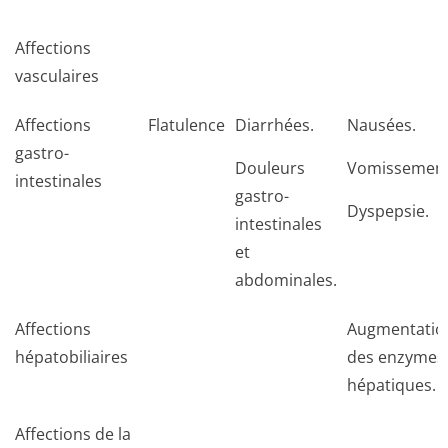
Affections
vasculaires
Affections
Flatulence
Diarrhées.
Nausées.
gastro-
Douleurs
Vomissement
intestinales
gastro-
Dyspepsie.
intestinales
et
abdominales.
Affections
Augmentatio
hépatobiliaires
des enzymes
hépatiques.
Affections de la