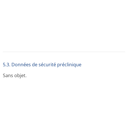
Amidon de maïs, cellulose microcristalline, silice
colloïdale anhydre,stéarate de magnésium.
6.2. Incompati­bilités
Sans objet.
6.3. Durée de conservation
2 ans