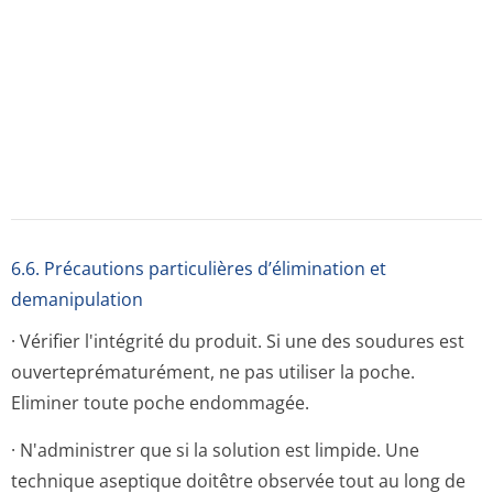
du patient et activer le portd'accès. La solution doit être
utilisée dans les 24 heures suivant lemélange.
· Eliminer toute solution non utilisée.
· A usage unique.
· Utiliser ACCUSOL 35 uniquement avec des
équipements adéquats capablesde contrôler le
traitement.
7. TITULAIRE DE L’AUTORISATION DE MISE SUR
LE MARCHE
NIKKISO BELGIUM BVBA
INDUSTRIEPARK 6