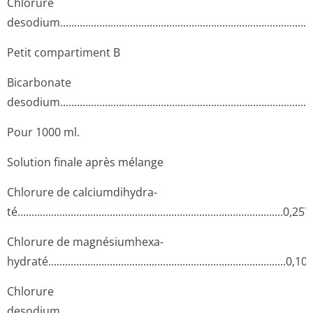
Chlorure
desodium.....­.............­.............­.............­.............­.............­.............­......
Petit compartiment B
Bicarbonate
desodium.....­.............­.............­.............­.............­.............­.............­.....
Pour 1000 ml.
Solution finale après mélange
Chlorure de calciumdihydra­
té...........­.............­.............­.............­.............­.............­.............­......0,25
Chlorure de magnésiumhexa­
hydraté......­.............­.............­.............­.............­.............­.............­.0,1
Chlorure
desodium.....­.............­.............­.............­.............­.............­.............­......