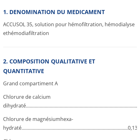
1. DENOMINATION DU MEDICAMENT
ACCUSOL 35, solution pour hémofiltration, hémodialyse
ethémodiafiltration
2. COMPOSITION QUALITATIVE ET
QUANTITATIVE
Grand compartiment A
Chlorure de calcium
dihydraté....­.............­.............­.............­.............­.............­.............­....
Chlorure de magnésiumhexa­
hydraté......­.............­.............­.............­.............­.............­.............­.0,1