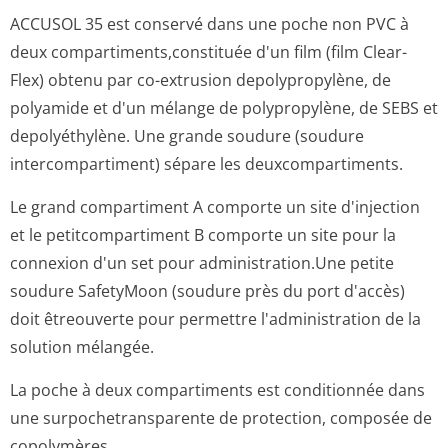
Le volume de la poche après mélange est de 5000 ml
(3750 ml dans le grandcompartiment et 1250 ml dans le
petit compartiment).
ACCUSOL 35 est disponible en boîte de 2 × 5000 ml.
6.6. Précautions particulières d’élimination et
demanipulation
· Vérifier l'intégrité du produit. Si une des soudures est
ouverteprématu­rément, ne pas utiliser la poche.
Eliminer toute poche endommagée.
· N'administrer que si la solution est limpide. Une
technique aseptique doitêtre observée tout au long de
la procédure.