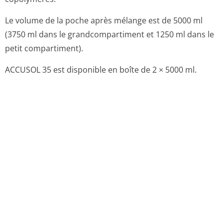
· L'addition de médicaments doit se faire par le site
d'injection situésur le grand compartiment. La
compatibilité des médicaments doit êtrevérifiée avant
addition et mélange. Ajouter le médicament souhaité
etrompre sans attendre la grande soudure (soudure
intercompartiment). Le produitdoit être utilisé
immédiatement après toute addition médicamenteuse.
· Après retrait de la surpoche, rompre immédiatement la
grande soudure(soudure inter-compartiment) afin de
mélanger les deux solutions. S'assurer quela grande
soudure (soudure intercompartiment) est entièrement
rompue et que lesdeux solutions sont parfaitement
mélangées. Ouvrir ensuite la petite soudureSafetyMoon
(soudure près du port d'accès) pour permettre
l'administration dela solution mélangée. Relier à la ligne