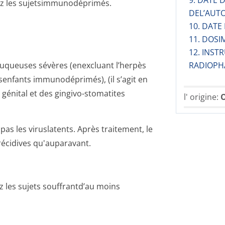
9. DATE
ez les sujetsimmunodé­primés.
DEL’AUT
10. DATE
11. DOSI
12. INST
uqueuses sévères (enexcluant l’herpès
RADIOPH
esenfants immunodéprimés), (il s’agit en
 génital et des gingivo-stomatites
l' origine:
O
pas les viruslatents. Après traitement, le
écidives qu'auparavant.
z les sujets souffrantd’au moins