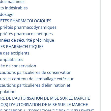
r desmachines
ets indésirables
rdosage
RIETES PHARMACOLOGIQUES
opriétés pharmacodynami­ques
opriétés pharmacocinéti­ques
nnées de sécurité préclinique
EES PHARMACEUTIQUES
te des excipients
ompati­bilités
rée de conservation
écautions particulières de conservation
ture et contenu de l'emballage extérieur
écautions particulières d’élimination et
pulation
AIRE DE L’AUTORISATION DE MISE SUR LE MARCHE
O(S) D’AUTORISATION DE MISE SUR LE MARCHE