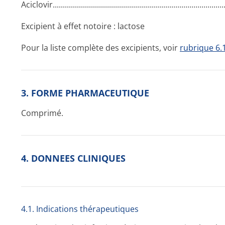
Aciclovir....­.............­.............­.............­.............­.............­.............­
Excipient à effet notoire : lactose
Pour la liste complète des excipients, voir
rubrique 6.
3. FORME PHARMACEUTIQUE
Comprimé.
4. DONNEES CLINIQUES
4.1. Indications thérapeutiques