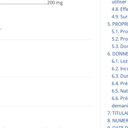
utilise
.............­.............­.............­......200 mg
4.8. Eff
4.9. Su
5. PROP
1
.
5.1. Pr
5.2. Pr
5.3. Do
6. DONN
6.1. Lis
6.2. Inc
6.3. Du
6.4. Pr
6.5. Na
6.6. Pr
demani
7. TITUL
8. NUMER