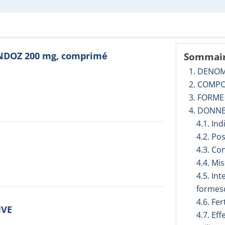
ANDOZ 200 mg, comprimé
Sommai
1. DENO
2. COMPO
3. FORM
4. DONNE
4.1. In
4.2. Po
4.3. Co
4.4. Mi
4.5. In
formesd
4.6. Fer
IVE
4.7. Ef