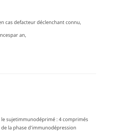
u en cas defacteur déclenchant connu,
nces­par an,
ez le sujetimmunodéprimé : 4 comprimés
ong de la phase d'immunodépression