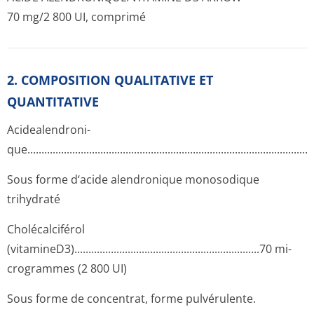
70 mg/2 800 UI, comprimé
2. COMPOSITION QUALITATIVE ET
QUANTITATIVE
Acidealendroni­
que..........­.............­.............­.............­.............­.............­.............­.........
Sous forme d‘acide alendronique monosodique
trihydraté
Cholécalciférol
(vitamineD3).­.............­.............­.............­.............­.............70 mi­
crogrammes (2 800 UI)
Sous forme de concentrat, forme pulvérulente.