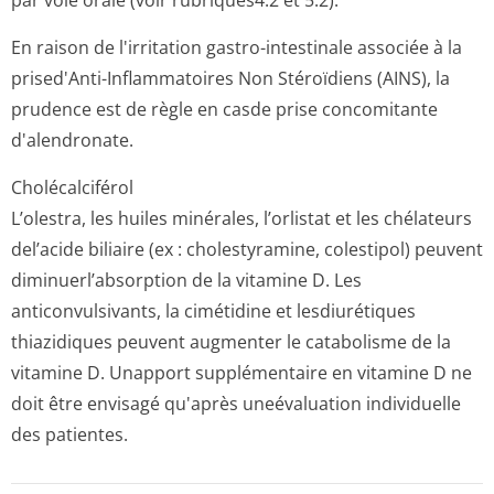
par voie orale (voir rubriques4.2 et 5­.2).
En raison de l'irritation gastro-intestinale associée à la
prised'Anti-Inflammatoires Non Stéroïdiens (AINS), la
prudence est de règle en casde prise concomitante
d'alendronate.
Cholécalciférol
L’olestra, les huiles minérales, l’orlistat et les chélateurs
del’acide biliaire (ex : cholestyramine, colestipol) peuvent
diminuerl’absor­ption de la vitamine D. Les
anticonvulsivants, la cimétidine et lesdiurétiques
thiazidiques peuvent augmenter le catabolisme de la
vitamine D. Unapport supplémentaire en vitamine D ne
doit être envisagé qu'après uneévaluation individuelle
des patientes.