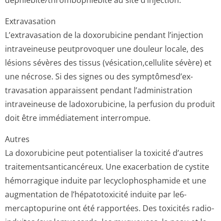
dephlébite/throm­bophlébite au site d’injection.
Extravasation
L’extravasation de la doxorubicine pendant l’injection
intraveineuse peutprovoquer une douleur locale, des
lésions sévères des tissus (vésication,ce­llulite sévère) et
une nécrose. Si des signes ou des symptômesd’ex­
travasation apparaissent pendant l’administration
intraveineuse de ladoxorubicine, la perfusion du produit
doit être immédiatement interrompue.
Autres
La doxorubicine peut potentialiser la toxicité d’autres
traitementsan­ticancéreux. Une exacerbation de cystite
hémorragique induite par lecyclophosphamide et une
augmentation de l’hépatotoxicité induite par le6-
mercaptopurine ont été rapportées. Des toxicités radio-