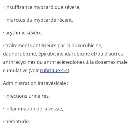
· insuffisance myocardique sévère,
· infarctus du myocarde récent,
· arythmie sévère,
· traitements antérieurs par la doxorubicine,
daunorubicine, épirubicine,i­darubicine et/ou d’autres
anthracyclines ou anthracènediones à la dosemaximale
cumulative (voir
rubrique 4.4
).
Administration intravésicale :
· infections urinaires,
· inflammation de la vessie,
· hématurie.