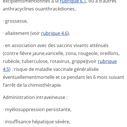
excipientsmen­tionnés à la
rubrique 6.1
, ou à d’autres
anthracyclines ouanthracèdiones,
· grossesse,
· allaitement (voir
rubrique 4.6
),
· en association avec des vaccins vivants atténués
(contre fièvre jaune,varicelle, zona, rougeole, oreillons,
rubéole, tuberculose, rotavirus, grippe)(voir
rubrique
4.5
) : risque de maladie vaccinale généralisée
éventuellemen­tmortelle et ce pendant les 6 mois suivant
l’arrêt de la chimiothérapie.
Administration intraveineuse :
· myélosuppression persistante,
· insuffisance hépatique sévère,