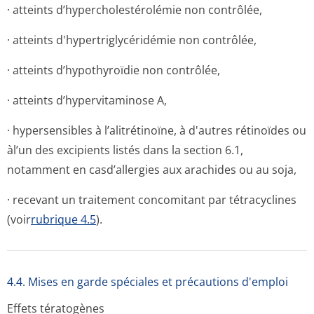
· atteints d’hypercholes­térolémie non contrôlée,
· atteints d'hypertrigly­céridémie non contrôlée,
· atteints d’hypothyroïdie non contrôlée,
· atteints d’hypervitaminose A,
· hypersensibles à l’alitrétinoïne, à d'autres rétinoïdes ou
àl’un des excipients listés dans la section 6.1,
notamment en casd’allergies aux arachides ou au soja,
· recevant un traitement concomitant par tétracyclines
(voir
rubrique 4.5
).
4.4. Mises en garde spéciales et précautions d'emploi
Effets tératogènes