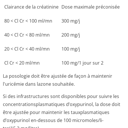
Clairance de la créatinine
Dose maximale préconisée
80 < Cl Cr < 100 ml/mn
300 mg/j
40 < Cl Cr < 80 ml/mn
200 mg/j
20 < Cl Cr < 40 ml/mn
100 mg/j
Cl Cr < 20 ml/mn
100 mg/1 jour sur 2
La posologie doit être ajustée de façon à maintenir
l'uricémie dans lazone souhaitée.
Si des infrastructures sont disponibles pour suivre les
concentration­splasmatiques d’oxypurinol, la dose doit
être ajustée pour maintenir les tauxplasmatiques
d’oxypurinol en-dessous de 100 micromoles/li­