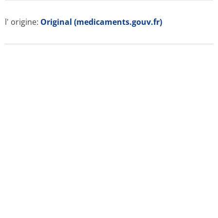
l' origine:
Original (medicaments.gouv.fr)
Notices pour les patients
Résumés des caractéristiques
Substance active
ATC classification