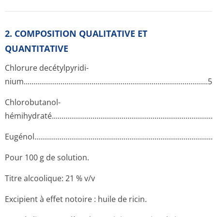
2. COMPOSITION QUALITATIVE ET
QUANTITATIVE
Chlorure decétylpyridi­
nium.........­.............­.............­.............­.............­.............­.............­...
Chlorobutanol­
hémihydraté..­.............­.............­.............­.............­.............­...........
Eugénol......­.............­.............­.............­.............­.............­.............­....
Pour 100 g de solution.
Titre alcoolique: 21 % v/v
Excipient à effet notoire : huile de ricin.