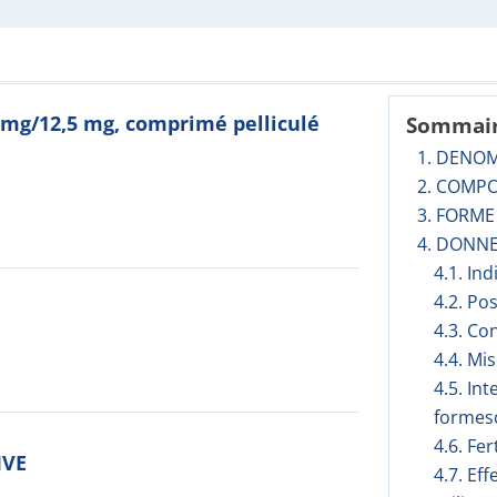
 mg/12,5 mg, comprimé pelliculé
Sommai
1. DENO
2. COMPO
3. FORM
4. DONNE
4.1. In
4.2. Po
4.3. Co
4.4. Mi
4.5. In
formesd
4.6. Fer
IVE
4.7. Ef