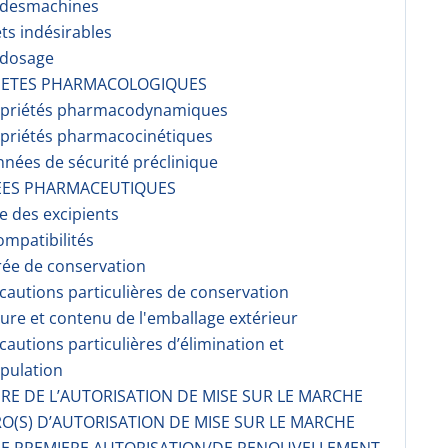
r desmachines
ets indésirables
rdosage
RIETES PHARMACOLOGIQUES
opriétés pharmacodynami­ques
opriétés pharmacocinéti­ques
nnées de sécurité préclinique
EES PHARMACEUTIQUES
te des excipients
ompati­bilités
rée de conservation
écautions particulières de conservation
ture et contenu de l'emballage extérieur
écautions particulières d’élimination et
pulation
AIRE DE L’AUTORISATION DE MISE SUR LE MARCHE
O(S) D’AUTORISATION DE MISE SUR LE MARCHE