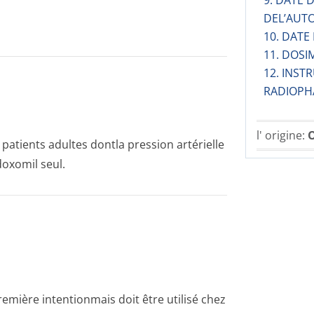
9. DATE
DEL’AUT
10. DATE
11. DOSI
12. INST
RADIOPH
l' origine:
O
patients adultes dontla pression artérielle
­xomil seul.
emière intentionmais doit être utilisé chez