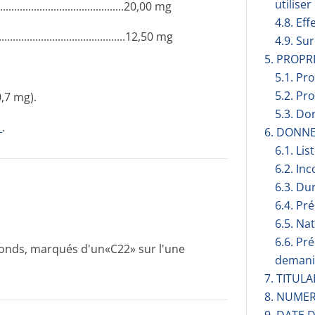
utilise
............­.............­.............­...20,00 mg
4.8. Eff
.........­.............­.............­........12,50 mg
4.9. Su
5. PROP
5.1. Pr
5.2. Pr
0,7 mg).
5.3. Do
1
.
6. DONN
6.1. Lis
6.2. Inc
6.3. Du
6.4. Pr
6.5. Na
6.6. Pr
ronds, marqués d'un«C22» sur l'une
demani
7. TITUL
8. NUMER