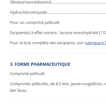
Olmésartanmédo­xomil........­.............­.............­.............­.............­.
Hydrochlorothi­azide........­.............­.............­.............­.............­....
Pour un comprimé pelliculé
Excipient(s) à effet notoire : lactose monohydraté (11
Pour la liste complète des excipients, voir
rubrique 6.
3. FORME PHARMACEUTIQUE
Comprimé pelliculé.
Comprimés pelliculés, de 8,5 mm, jaune-rougeâtres, 
des faces.