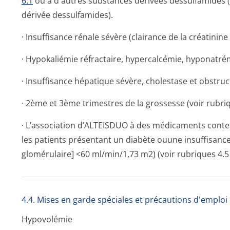
6.1
ou à d'autres substances dérivées dessulfamides (
dérivée dessulfamides).
· Insuffisance rénale sévère (clairance de la créatinine
· Hypokaliémie réfractaire, hypercalcémie, hyponatr
· Insuffisance hépatique sévère, cholestase et obstruct
· 2ème et 3ème trimestres de la grossesse (voir rubriqu
· L’association d’ALTEISDUO à des médicaments conten
les patients présentant un diabète ouune insuffisance 
glomérulaire] <60 ml/min/1,73 m2) (voir rubriques 4.5 
4.4. Mises en garde spéciales et précautions d'emploi
Hypovolémie