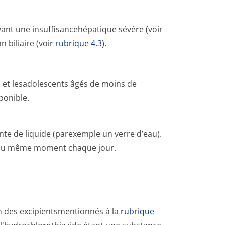
yant une insuffisancehé­patique sévère (voir
 biliaire (voir
rubrique 4.3
).
ts et lesadolescents âgés de moins de
ponible.
nte de liquide (parexemple un verre d’eau).
s au même moment chaque jour.
un des excipientsmen­tionnés à la
rubrique