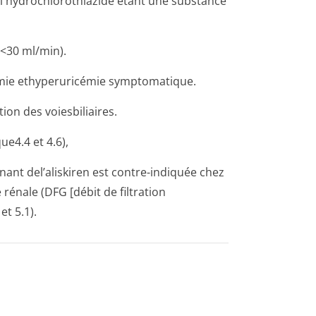
l'hydrochlorot­hiazide étant une substance
 <30 ml/min).
émie ethyperuricémie symptomatique.
ion des voiesbiliaires.
e4.4 et 4­.6),
ant del’aliskiren est contre-indiquée chez
rénale (DFG [débit de filtration
et 5.1).