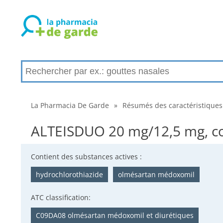
La Pharmacia De Garde
»
Résumés des caractéristiques
ALTEISDUO 20 mg/12,5 mg, com
Contient des substances actives :
hydrochlorothiazide
olmésartan médoxomil
ATC classification:
C09DA08 olmésartan médoxomil et diurétiques