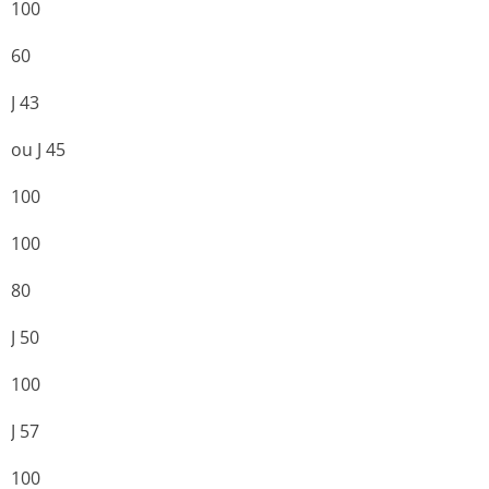
100
60
J 43
ou J 45
100
100
80
J 50
100
J 57
100