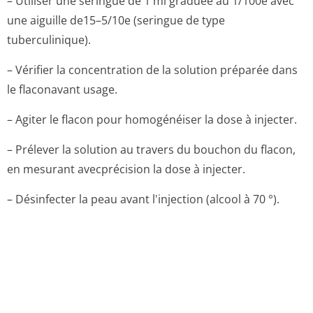
– Utiliser une seringue de 1 ml graduée au 1/100e avec
une aiguille de15–5/10e (seringue de type
tuberculinique).
– Vérifier la concentration de la solution préparée dans
le flaconavant usage.
– Agiter le flacon pour homogénéiser la dose à injecter.
– Prélever la solution au travers du bouchon du flacon,
en mesurant avecprécision la dose à injecter.
– Désinfecter la peau avant l'injection (alcool à 70 °).
4.3. Contre-indications
· Hypersensibilité à l’un des excipients mentionnés à
la
rubrique 6.1
,