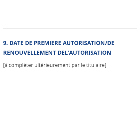
Le médicament est inclus dans l'arbre ATC:
A voies digestives et métabolisme
A07 antidiarrhéiques, anti-inflammatoires et
anti-infectieux intestinaux
A07B adsorbants intestinaux
A07BC autres adsorbants intestinaux
A07BC05 diosmectite