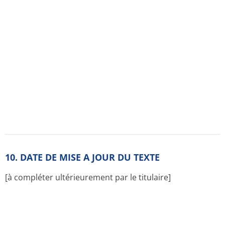
Notices pour les patients
Résumés des caractéristiques
Substance active
ATC classification
Termes et conditions d'utilisation
Données personnelles
Contact
France la-pharmacia-de-garde.fr