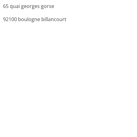
65 quai georges gorse
92100 boulogne billancourt
8. NUMERO(S) D’AUTORISATION DE MISE SUR LE
MARCHE
· 34009 302 002 7 8 : 3,760 g en sachets (Papierkraft/A­
luminium/Poly­éthylène), boîte de 18.
· 34009 302 002 8 5 : 3,760 g en sachets (Papierkraft/A­
luminium/Poly­éthylène), boîte de 30.
· 34009 302 002 9 2 : 3,760 g en sachets (Papierkraft/A­
luminium/Poly­éthylène), boîte de 60.
· 34009 302 003 0 8 : 3,760 g en sachets (Papierkraft/A­