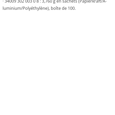
12. INSTRUCTIONS POUR LA PREPARATION DES
RADIOPHARMACE­UTIQUES
Sans objet.
CONDITIONS DE PRESCRIPTION ET DE DELIVRANCE
Médicament non soumis à prescription médicale.
Retour en haut de la page
l' origine:
Original (medicaments.gouv.fr)