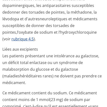
dopaminergiques, les antiparasitaires susceptibles
dedonner des torsades de pointes, la méthadone, la
lévodopa et d'autresneuro­leptiques et médicaments
susceptibles de donner des torsades de
pointes,l’oxybate de sodium et l’hydroxychlo­roquine
(voir
rubrique 4.5
).
Liées aux excipients
Les patients présentant une intolérance au galactose,
un déficit total enlactase ou un syndrome de
malabsorption du glucose et du galactose
(maladieshéré­ditaires rares) ne doivent pas prendre ce
médicament.
Ce médicament contient du sodium. Ce médicament
contient moins de 1 mmol(23 mg) de sodium par
comprimé, c’est-à-dire qu’il est essentiellement «sans