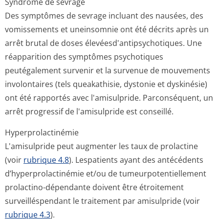
Syndrome de sevrage
Des symptômes de sevrage incluant des nausées, des
vomissements et uneinsomnie ont été décrits après un
arrêt brutal de doses élevéesd'antip­sychotiques. Une
réapparition des symptômes psychotiques
peutégalement survenir et la survenue de mouvements
involontaires (tels queakathisie, dystonie et dyskinésie)
ont été rapportés avec l'amisulpride. Parconséquent, un
arrêt progressif de l'amisulpride est conseillé.
Hyperprolactinémie
L'amisulpride peut augmenter les taux de prolactine
(voir
rubrique 4.8
). Lespatients ayant des antécédents
d’hyperprolac­tinémie et/ou de tumeurpotenti­ellement
prolactino-dépendante doivent être étroitement
surveilléspendant le traitement par amisulpride (voir
rubrique 4.3
).