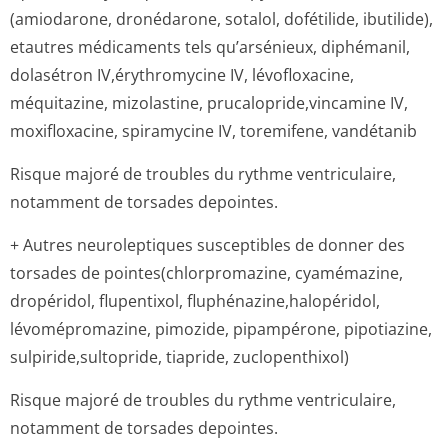
(amiodarone, dronédarone, sotalol, dofétilide, ibutilide),
etautres médicaments tels qu’arsénieux, diphémanil,
dolasétron IV,érythromycine IV, lévofloxacine,
méquitazine, mizolastine, prucalopride,vin­camine IV,
moxifloxacine, spiramycine IV, toremifene, vandétanib
Risque majoré de troubles du rythme ventriculaire,
notamment de torsades depointes.
+ Autres neuroleptiques susceptibles de donner des
torsades de pointes(chlor­promazine, cyamémazine,
dropéridol, flupentixol, fluphénazine,ha­lopéridol,
lévomépromazine, pimozide, pipampérone, pipotiazine,
sulpiride,sul­topride, tiapride, zuclopenthixol)
Risque majoré de troubles du rythme ventriculaire,
notamment de torsades depointes.