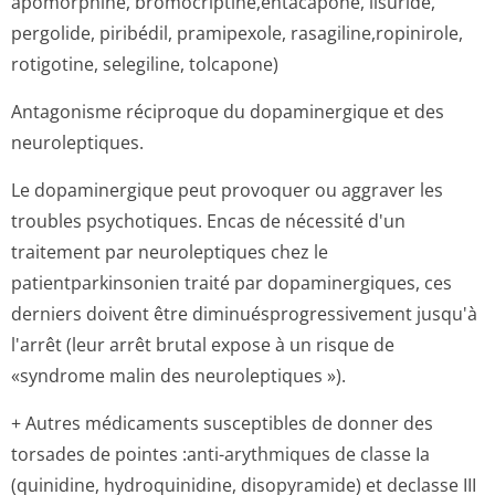
apomorphine, bromocriptine,en­tacapone, lisuride,
pergolide, piribédil, pramipexole, rasagiline,ro­pinirole,
rotigotine, selegiline, tolcapone)
Antagonisme réciproque du dopaminergique et des
neuroleptiques.
Le dopaminergique peut provoquer ou aggraver les
troubles psychotiques. Encas de nécessité d'un
traitement par neuroleptiques chez le
patientparkinsonien traité par dopaminergiques, ces
derniers doivent être diminuésprogres­sivement jusqu'à
l'arrêt (leur arrêt brutal expose à un risque de
«syndrome malin des neuroleptiques »).
+ Autres médicaments susceptibles de donner des
torsades de pointes :anti-arythmiques de classe Ia
(quinidine, hydroquinidine, disopyramide) et declasse III