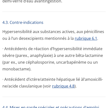
demi-verre d’eau avantingestion.
4.3. Contre-indications
Hypersensibilité aux substances actives, aux pénicillines
ou à l’un desexcipients mentionnés à la
rubrique 6.1
.
· Antécédents de réaction d’hypersensibilité immédiate
sévère (parex., anaphylaxie) à une autre bêta-lactamine
(par ex., une céphalosporine, uncarbapénème ou un
monobactame).
· Antécédent d’ictère/atteinte hépatique lié àl’amoxicilli­
ne/acide clavulanique (voir
rubrique 4.8
).
4.4. Mises en garde spéciales et précautions d'emploi