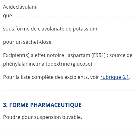
Acideclavulani­
que..........­.............­.............­.............­.............­.............­.............­.........
sous forme de clavulanate de potassium
pour un sachet-dose.
Excipient(s) à effet notoire : aspartam (E951) : source de
phénylalanine,mal­todextrine (glucose)
Pour la liste complète des excipients, voir
rubrique 6.1
.
3. FORME PHARMACEUTIQUE
Poudre pour suspension buvable.