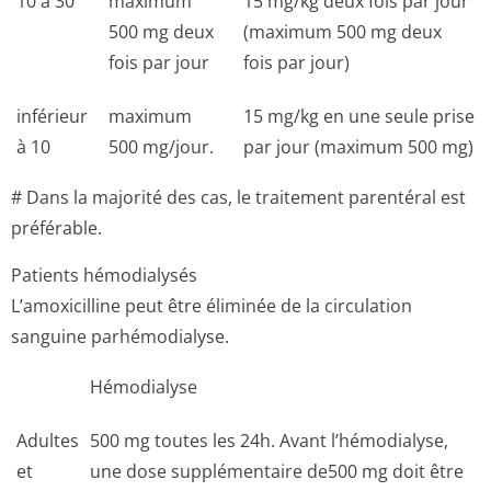
10 à 30
maximum
15 mg/kg deux fois par jour
500 mg deux
(maximum 500 mg deux
fois par jour
fois par jour)
inférieur
maximum
15 mg/kg en une seule prise
à 10
500 mg/jour.
par jour (maximum 500 mg)
# Dans la majorité des cas, le traitement parentéral est
préférable.
Patients hémodialysés
L’amoxicilline peut être éliminée de la circulation
sanguine parhémodialyse.
Hémodialyse
Adultes
500 mg toutes les 24h. Avant l’hémodialyse,
et
une dose supplémentaire de500 mg doit être