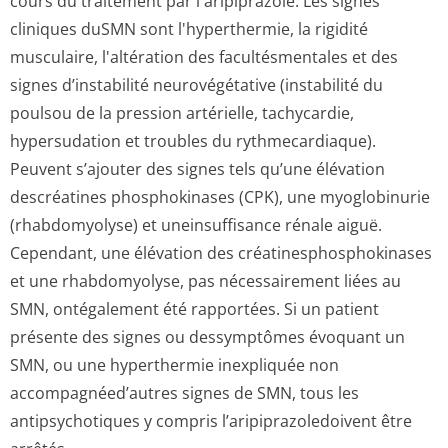
cours du traitement par l'aripiprazole. Les signes
cliniques duSMN sont l'hyperthermie, la rigidité
musculaire, l'altération des facultésmentales et des
signes d’instabilité neurovégétative (instabilité du
poulsou de la pression artérielle, tachycardie,
hypersudation et troubles du rythmecardiaque).
Peuvent s’ajouter des signes tels qu’une élévation
descréatines phosphokinases (CPK), une myoglobinurie
(rhabdomyolyse) et uneinsuffisance rénale aiguë.
Cependant, une élévation des créatinesphos­phokinases
et une rhabdomyolyse, pas nécessairement liées au
SMN, ontégalement été rapportées. Si un patient
présente des signes ou dessymptômes évoquant un
SMN, ou une hyperthermie inexpliquée non
accompagnéed’autres signes de SMN, tous les
antipsychotiques y compris l’aripiprazole­doivent être