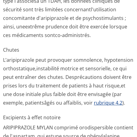
type I associésà un TDAH, les données cliniques de
sécurité sont très limitées concernantl'u­tilisation
concomitante d'aripiprazole et de psychostimulants ;
ainsi, uneextrême prudence doit être exercée lorsque
ces médicaments sontco‑administrés.
Chutes
L’aripiprazole peut provoquer somnolence, hypotension
orthostatique,in­stabilité motrice et sensorielle, ce qui
peut entraîner des chutes. Desprécautions doivent être
prises lors du traitement de patients à haut risque,et
une dose initiale plus faible doit être envisagée (par
exemple, patientsâgés ou affaiblis, voir
rubrique 4.2
).
Excipients à effet notoire
ARIPIPRAZOLE MYLAN comprimé orodispersible contient
de l'aspartam, qui estune source de phénylalanine.