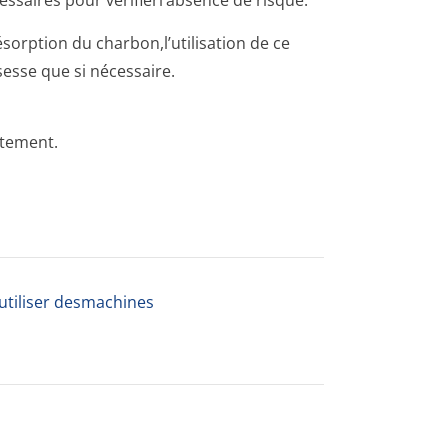
ssaires pour vérifierl’absence de risque.
rption du charbon,l’uti­lisation de ce
esse que si nécessaire.
itement.
à utiliser desmachines