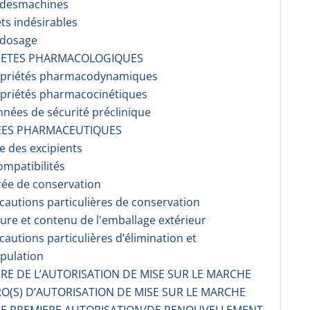
r desmachines
ets indésirables
rdosage
RIETES PHARMACOLOGIQUES
opriétés pharmacodynami­ques
opriétés pharmacocinéti­ques
nnées de sécurité préclinique
EES PHARMACEUTIQUES
te des excipients
ompati­bilités
rée de conservation
écautions particulières de conservation
ture et contenu de l'emballage extérieur
écautions particulières d’élimination et
pulation
AIRE DE L’AUTORISATION DE MISE SUR LE MARCHE
O(S) D’AUTORISATION DE MISE SUR LE MARCHE