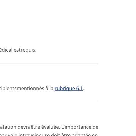
dical estrequis.
xcipientsmen­tionnés à la
rubrique 6.1
.
ratation devraêtre évaluée. L’importance de
par voie intraveineuse doit être adaptée en