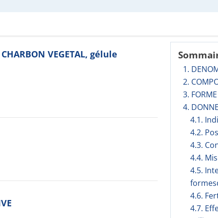
S CHARBON VEGETAL, gélule
Sommai
1. DENO
2. COMPO
3. FORM
4. DONNE
4.1. In
4.2. Po
4.3. Co
4.4. Mi
4.5. In
formesd
4.6. Fer
IVE
4.7. Ef