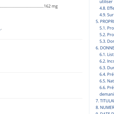
utilise
....­.............­.............­.............162 mg
4.8. Eff
4.9. Su
5. PROP
1
.
5.1. Pr
5.2. Pr
5.3. Do
6. DONN
6.1. Lis
6.2. Inc
6.3. Du
6.4. Pr
6.5. Na
6.6. Pr
demani
7. TITUL
8. NUMER