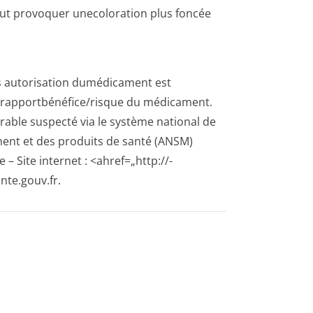
eut provoquer unecoloration plus foncée
ès autorisation dumédicament est
 rapportbénéfi­ce/risque du médicament.
irable suspecté via le système national de
ment et des produits de santé (ANSM)
 Site internet : <ahref=„http://­
te.gouv.fr.