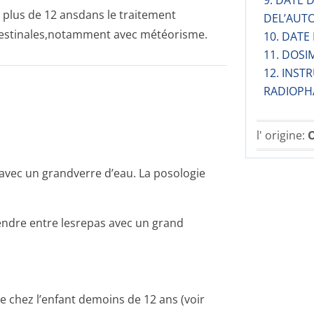
9. DATE
e plus de 12 ansdans le traitement
DEL’AUT
testinales,no­tamment avec météorisme.
10. DATE
11. DOSI
12. INST
RADIOPH
l' origine:
O
s avec un grandverre d’eau. La posologie
prendre entre lesrepas avec un grand
 chez l’enfant demoins de 12 ans (voir