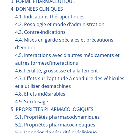
3. FORME PHARMACEUTIQUE
4. DONNEES CLINIQUES
4.1. Indications thérapeutiques
4.2. Posologie et mode d'administration
4.3. Contre-indications
4.4. Mises en garde spéciales et précautions
d'emploi
4.5. Interactions avec d'autres médicaments et
autres formesd'interactions
4.6. Fertilité, grossesse et allaitement
4.7. Effets sur l'aptitude à conduire des véhicules
et à utiliser desmachines
4.8. Effets indésirables
4.9. Surdosage
5. PROPRIETES PHARMACOLOGIQUES
5.1. Propriétés pharmacodynami­ques
5.2. Propriétés pharmacocinéti­ques
5.3. Données de sécurité préclinique