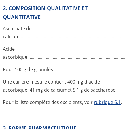
2. COMPOSITION QUALITATIVE ET
QUANTITATIVE
Ascorbate de
calcium......­.............­.............­.............­.............­.............­.............­........
Acide
ascorbique...­.............­.............­.............­.............­.............­.............­.......
Pour 100 g de granulés.
Une cuillère-mesure contient 400 mg d'acide
ascorbique, 41 mg de calciumet 5,1 g de saccharose.
Pour la liste complète des excipients, voir
rubrique 6.1
.
3. FORME PHARMACEUTIQUE