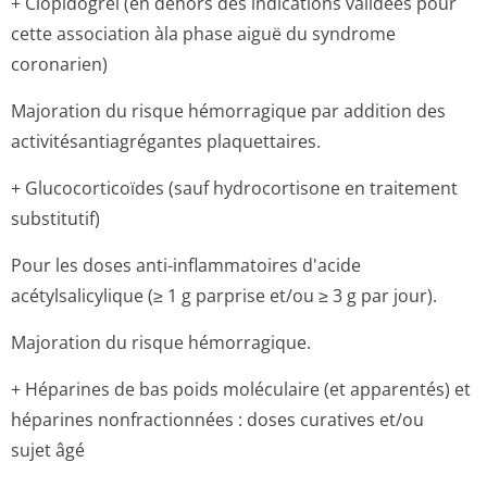
+ Clopidogrel (en dehors des indications validées pour
cette association àla phase aiguë du syndrome
coronarien)
Majoration du risque hémorragique par addition des
activitésanti­agrégantes plaquettaires.
+ Glucocorticoïdes (sauf hydrocortisone en traitement
substitutif)
Pour les doses anti-inflammatoires d'acide
acétylsalicylique (≥ 1 g parprise et/ou ≥ 3 g par jour).
Majoration du risque hémorragique.
+ Héparines de bas poids moléculaire (et apparentés) et
héparines nonfractionnées : doses curatives et/ou
sujet âgé