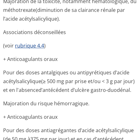
Majoration de la toxicité, notamment hématologique, du
méthotrexate(di­minution de sa clairance rénale par
l’acide acétylsalicylique).
Associations déconseillées
(voir
rubrique 4.4
)
+ Anticoagulants oraux
Pour des doses antalgiques ou antipyrétiques d’acide
acétylsalicylique(≥ 500 mg par prise et/ou < 3 g par jour)
et en l'absenced’an­técédent d’ulcère gastro-duodénal.
Majoration du risque hémorragique.
+ Anticoagulants oraux
Pour des doses antiagrégantes d’acide acétylsalicylique
(de 50 mg à375 mg par jour) et en cas d’antécédent