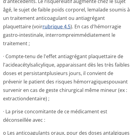
d'antécédents. Le risquerelatif augmente chez le sujet
âgé, le sujet de faible poids corporel, lemalade soumis à
un traitement anticoagulant ou antiagrégant
plaquettaire (voir
rubrique 4.5
). En cas d'hémorragie
gastro-intestinale, interrompreim­médiatement le
traitement ;
· Compte-tenu de l'effet antiagrégant plaquettaire de
l'acideacétyl­salicylique, apparaissant dès les très faibles
doses et persistantplusieurs jours, il convient de
prévenir le patient des risques hémorragiques­pouvant
survenir en cas de geste chirurgical même mineur (ex :
extractionden­taire) ;
· La prise concomitante de ce médicament est
déconseillée avec :
o Les anticoagulants oraux, pour des doses antalgiques