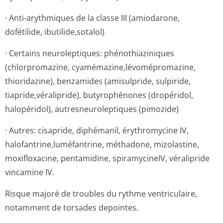
· Anti-arythmiques de la classe III (amiodarone,
dofétilide, ibutilide,sotalol)
· Certains neuroleptiques: phénothiaziniques
(chlorpromazine, cyamémazine,lé­vomépromazine,
thioridazine), benzamides (amisulpride, sulpiride,
tiapride,véra­lipride), butyrophénones (dropéridol,
halopéridol), autresneurolep­tiques (pimozide)
· Autres: cisapride, diphémanil, érythromycine IV,
halofantrine,lu­méfantrine, méthadone, mizolastine,
moxifloxacine, pentamidine, spiramycineIV, véralipride
vincamine IV.
Risque majoré de troubles du rythme ventriculaire,
notamment de torsades depointes.