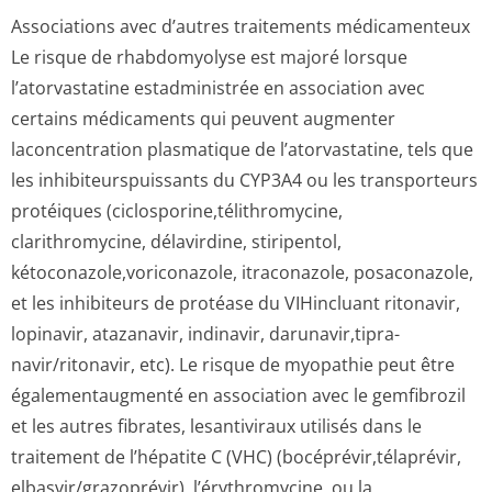
Associations avec d’autres traitements médicamenteux
Le risque de rhabdomyolyse est majoré lorsque
l’atorvastatine estadministrée en association avec
certains médicaments qui peuvent augmenter
laconcentration plasmatique de l’atorvastatine, tels que
les inhibiteurspu­issants du CYP3A4 ou les transporteurs
protéiques (ciclosporine,té­lithromycine,
clarithromycine, délavirdine, stiripentol,
kétoconazole,vo­riconazole, itraconazole, posaconazole,
et les inhibiteurs de protéase du VIHincluant ritonavir,
lopinavir, atazanavir, indinavir, darunavir,tipra­
navir/ritonavir, etc). Le risque de myopathie peut être
égalementaugmenté en association avec le gemfibrozil
et les autres fibrates, lesantiviraux utilisés dans le
traitement de l’hépatite C (VHC) (bocéprévir,té­laprévir,
elbasvir/grazo­prévir), l’érythromycine, ou la