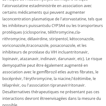
l'atorvastatine estadministrée en association avec
certains médicaments qui peuvent augmenter
laconcentration plasmatique de l'atorvastatine, tels que
les inhibiteurs puissantsdu CYP3A4 ou les transporteurs
protéiques (ciclosporine, télithromycine,cla­
rithromycine, délavirdine, stiripentol, kétoconazole,
voriconazole,i­traconazole, posaconazole, et les
inhibiteurs de protéase du VIH incluantritonavir,
lopinavir, atazanavir, indinavir, darunavir, etc). Le risque
demyopathie peut être également augmenté en
association avec le gemfîbrozil etles autres fibrates, le
bocéprévir, l'érythromycine, la niacine,l'ézé­timibe, le
télaprévir, ou l'association tipranavir/ri­tonavir.
Desalternatives thérapeutiques ne présentant pas ces
interactions devront êtreenvisagées dans la mesure du
possible.