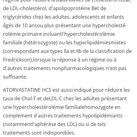
de LDL-cholestérol, d'apolipoprotéine Bet de
triglycérides chez les adultes, adolescents et enfants
âgés de 10 ansou plus présentant une hypercholesté­
rolémie primaire incluantl'hyper­cholestérolémie
familiale (hétérozygote) ou les hyperlipidémi­esmixtes
(correspondant aux types IIa et IIb de la classification de
Fredrickson),lor­sque la réponse à un régime ou à
d'autres traitements nonpharmacologiques n'est pas
suffisante.
ATORVASTATINE HCS est aussi indiqué pour réduire les
taux de Chol-T et deLDL-C chez les adultes présentant
une hypercholesté­rolémie familialehomozygote en
complément d'autres traitements hypolipidémiants
(notammentl'ap­hérèse des LDL) ou si de tels
traitements sont indisponibles.