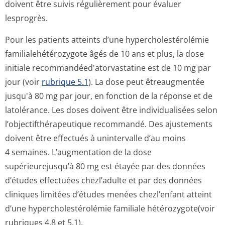
doivent être suivis régulièrement pour évaluer
lesprogrès.
Pour les patients atteints d’une hypercholesté­rolémie
familialehété­rozygote âgés de 10 ans et plus, la dose
initiale recommandéed'a­torvastatine est de 10 mg par
jour (voir
rubrique 5.1
). La dose peut êtreaugmentée
jusqu'à 80 mg par jour, en fonction de la réponse et de
latolérance. Les doses doivent être individualisées selon
l’objectifthé­rapeutique recommandé. Des ajustements
doivent être effectués à unintervalle d’au moins
4 semaines. L’augmentation de la dose
supérieurejusqu’à 80 mg est étayée par des données
d’études effectuées chezl’adulte et par des données
cliniques limitées d’études menées chezl’enfant atteint
d’une hypercholesté­rolémie familiale hétérozygote(voir
rubriques 4.8 et 5.1).