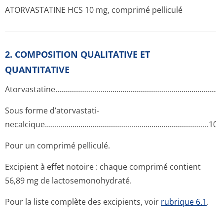
ATORVASTATINE HCS 10 mg, comprimé pelliculé
2. COMPOSITION QUALITATIVE ET
QUANTITATIVE
Atorvastatine­.............­.............­.............­.............­.............­.............­..
Sous forme d’atorvastati­
necalcique...­.............­.............­.............­.............­.............­.............­
Pour un comprimé pelliculé.
Excipient à effet notoire : chaque comprimé contient
56,89 mg de lactosemonohydraté.
Pour la liste complète des excipients, voir
rubrique 6.1
.