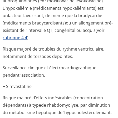
fluoroquinolones (ex : moxifloxacine,lé­vofloxacine).
L’hypokaliémie (médicaments hypokaliémiants) est
unfacteur favorisant, de même que la bradycardie
(médicaments bradycardisants)ou un allongement pré-
existant de l’intervalle QT, congénital ou acquis(voir
rubrique 4.4
).
Risque majoré de troubles du rythme ventriculaire,
notamment de torsades depointes.
Surveillance clinique et électrocardio­graphique
pendantl’asso­ciation.
+ Simvastatine
Risque majoré d’effets indésirables (concentration-
dépendants) à typede rhabdomyolyse, par diminution
du métabolisme hépatique del’hypocholes­térolémiant.