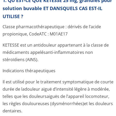
1. QU’EST-CE QUE KETESSE 25 mg, granulés pour
solution buvable ET DANSQUELS CAS EST-IL
UTILISE ?
Classe pharmacothéra­peutique : dérivés de l’acide
propionique, CodeATC : M01AE17
KETESSE est un antidouleur appartenant à la classe de
médicaments appelésanti-inflammatoires non
stéroïdiens (AINS).
Indications thérapeutiques
Il est utilisé pour le traitement symptomatique de courte
durée de ladouleur aiguë d’intensité légère à modérée,
telles que les douleursaiguës de l’appareil locomoteur,
les règles douloureuses (dysménorrhées)et les douleurs
dentaires.