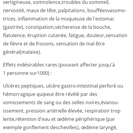
vertigineuse, somnolence,troubles du sommeil,
nervosité, maux de tête, palpitations, boufféesvasomo­
trices, inflammation de la muqueuse de l'estomac
(gastrite), constipation,séche­resse de la bouche,
flatulence, éruption cutanée, fatigue, douleur,sensation
de fièvre et de frissons, sensation de mal être
général(malaise).
Effets indésirables rares (pouvant affecter jusqu'à
1 personne sur1000) :
Ulcères peptiques, ulcère gastro-intestinal perforé ou
hémorragique quipeut être révélé par des
vomissements de sang ou des selles noires,évanou­
issement, pression artérielle élevée, respiration trop
lente,rétention d'eau et œdème périphérique (par
exemple gonflement deschevilles), œdème laryngé,