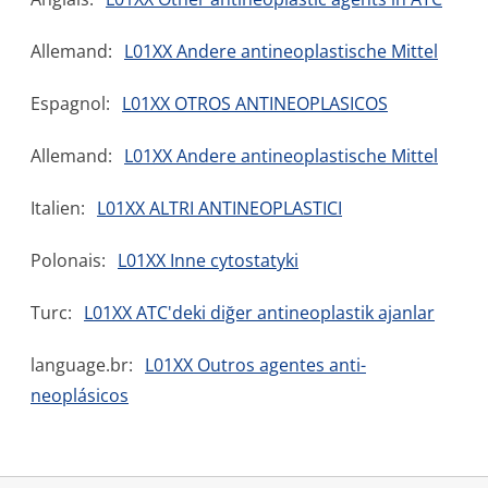
Allemand:
L01XX Andere antineoplastische Mittel
Espagnol:
L01XX OTROS ANTINEOPLASICOS
Allemand:
L01XX Andere antineoplastische Mittel
Italien:
L01XX ALTRI ANTINEOPLASTICI
Polonais:
L01XX Inne cytostatyki
Turc:
L01XX ATC'deki diğer antineoplastik ajanlar
language.br:
L01XX Outros agentes anti-
neoplásicos