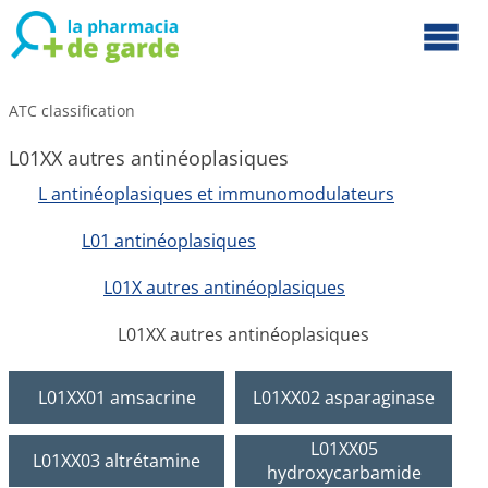
ATC classification
L01XX autres antinéoplasiques
L antinéoplasiques et immunomodulateurs
L01 antinéoplasiques
L01X autres antinéoplasiques
L01XX autres antinéoplasiques
L01XX01 amsacrine
L01XX02 asparaginase
L01XX05
L01XX03 altrétamine
hydroxycarbamide