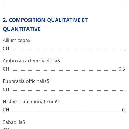
2. COMPOSITION QUALITATIVE ET
QUANTITATIVE
Allium cepa5
CH...........­.............­.............­.............­.............­.............­.............­.........
Ambrosia artemisiaefolia5
CH...........­.............­.............­.............­.............­.............­.............­......0,
Euphrasia officinalis5
CH...........­.............­.............­.............­.............­.............­.............­........
Histaminum muriaticum9
CH...........­.............­.............­.............­.............­.............­.............­........
Sabadilla5