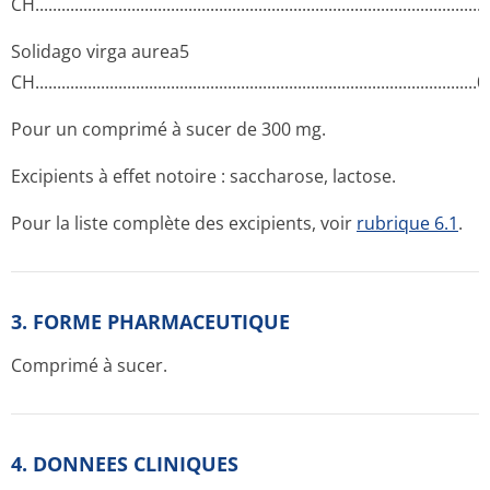
CH...........­.............­.............­.............­.............­.............­.............­..........
Solidago virga aurea5
CH...........­.............­.............­.............­.............­.............­.............­........
Pour un comprimé à sucer de 300 mg.
Excipients à effet notoire : saccharose, lactose.
Pour la liste complète des excipients, voir
rubrique 6.1
.
3. FORME PHARMACEUTIQUE
Comprimé à sucer.
4. DONNEES CLINIQUES