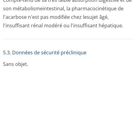
Compte-tenu de sa très faible absorption digestive et de
son métabolismein­testinal, la pharmacocinétique de
l'acarbose n'est pas modifiée chez lesujet âgé,
l'insuffisant rénal modéré ou l'insuffisant hépatique.
5.3. Données de sécurité préclinique
Sans objet.
6. DONNEES PHARMACEUTIQUES
6.1. Liste des excipients
Amidon de maïs prégélatinisé, cellulose microcristalline,