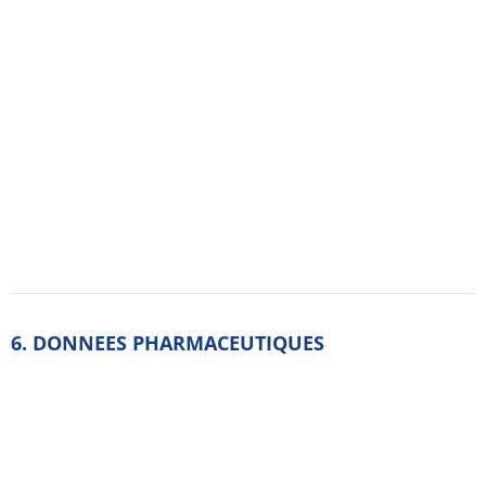
silicecolloïdale anhydre, stéarate de magnésium.
6.2. Incompati­bilités
Sans objet.