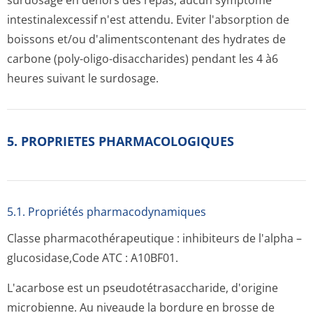
surdosage en dehors des repas, aucun symptôme
intestinalexcessif n'est attendu. Eviter l'absorption de
boissons et/ou d'alimentscontenant des hydrates de
carbone (poly-oligo-disaccharides) pendant les 4 à6
heures suivant le surdosage.
5. PROPRIETES PHARMACOLOGIQUES
5.1. Propriétés pharmacodynami­ques
Classe pharmacothéra­peutique : inhibiteurs de l'alpha –
glucosidase,Code ATC : A10BF01.
L'acarbose est un pseudotétrasac­charide, d'origine
microbienne. Au niveaude la bordure en brosse de