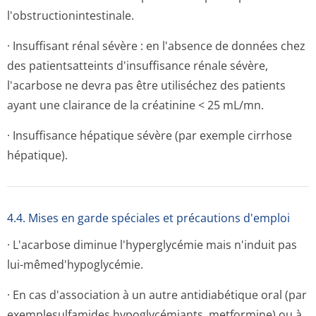
l'obstructionin­testinale.
· Insuffisant rénal sévère : en l'absence de données chez
des patientsatteints d'insuffisance rénale sévère,
l'acarbose ne devra pas être utiliséchez des patients
ayant une clairance de la créatinine < 25 mL/mn.
· Insuffisance hépatique sévère (par exemple cirrhose
hépatique).
4.4. Mises en garde spéciales et précautions d'emploi
· L'acarbose diminue l'hyperglycémie mais n'induit pas
lui-mêmed'hypoglycémie.
· En cas d'association à un autre antidiabétique oral (par
exemplesulfamides hypoglycémiants, metformine) ou à