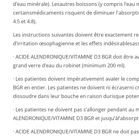
d’eau minérale). Lesautres boissons (y compris l’eau m
certainsmédicaments risquent de diminuer l'absorpti
4.5 et 4.8).
Les instructions suivantes doivent être exactement re
d’irritation œsophagienne et les effets indésirablesas­
· ACIDE ALENDRONIQUE/VI­TAMINE D3 BGR doit être ava
grand verre d’eau du robinet (minimum 200 ml).
· Les patientes doivent impérativement avaler le c
BGR en entier. Les patientes ne doivent ni écraserni c
dissoudre dans leur bouche en raison durisque poten
· Les patientes ne doivent pas s’allonger pendant au 
ALENDRONIQUE/VI­TAMINE D3 BGR et jusqu’àl’absorpti
· ACIDE ALENDRONIQUE/VI­TAMINE D3 BGR ne doit pas ê