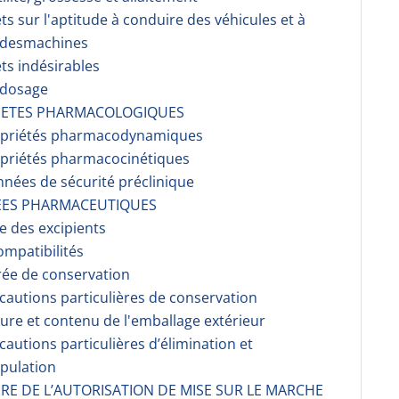
fets sur l'aptitude à conduire des véhicules et à
r desmachines
ets indésirables
rdosage
RIETES PHARMACOLOGIQUES
opriétés pharmacodynami­ques
opriétés pharmacocinéti­ques
nnées de sécurité préclinique
EES PHARMACEUTIQUES
te des excipients
ompati­bilités
rée de conservation
écautions particulières de conservation
ture et contenu de l'emballage extérieur
écautions particulières d’élimination et
pulation
AIRE DE L’AUTORISATION DE MISE SUR LE MARCHE