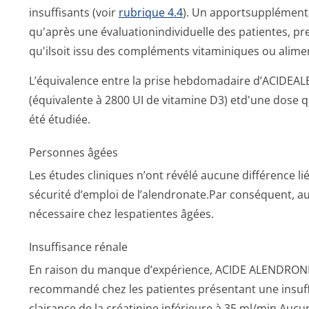
insuffisants (voir
rubrique 4.4
). Un apportsupplémen­t
qu'après une évaluationindi­viduelle des patientes, 
qu'ilsoit issu des compléments vitaminiques ou alime
L’équivalence entre la prise hebdomadaire d’ACIDE
(équivalente à 2800 UI de vitamine D3) etd'une dose q
été étudiée.
Personnes âgées
Les études cliniques n’ont révélé aucune différence liée
sécurité d’emploi de l’alendronate.Par conséquent, au
nécessaire chez lespatientes âgées.
Insuffisance rénale
En raison du manque d’expérience, ACIDE ALENDRON
recommandé chez les patientes présentant une insuff
clairance de la créatinine inférieure à 35 ml/min.Auc