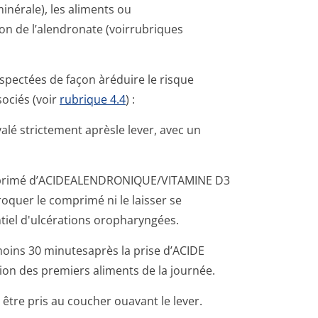
inérale), les aliments ou
on de l’alendronate (voirrubriques
spectées de façon àréduire le risque
sociés (voir
rubrique 4.4
) :
lé strictement aprèsle lever, avec un
omprimé d’ACIDEALENDRO­NIQUE/VITAMINE D3
roquer le comprimé ni le laisser se
tiel d'ulcérations oropharyngées.
moins 30 minutesaprès la prise d’ACIDE
on des premiers aliments de la journée.
tre pris au coucher ouavant le lever.