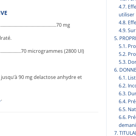
4.7. Ef
IVE
utilise
4.8. Eff
.......­.............­.............­...........70 mg
4.9. Su
raté.
5. PROP
5.1. Pr
...........­.............70 mi­crogrammes (2800 UI)
5.2. Pr
5.3. Do
6. DONN
t jusqu’à 90 mg delactose anhydre et
6.1. Lis
6.2. Inc
6.3. Du
1
.
6.4. Pr
6.5. Na
6.6. Pr
demani
7. TITUL