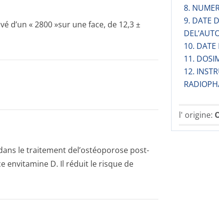
8. NUMER
9. DATE
é d’un « 2800 »sur une face, de 12,3 ±
DEL’AUT
10. DATE
11. DOSI
12. INST
RADIOPH
l' origine:
O
ns le traitement del’ostéoporose post-
envitamine D. Il réduit le risque de