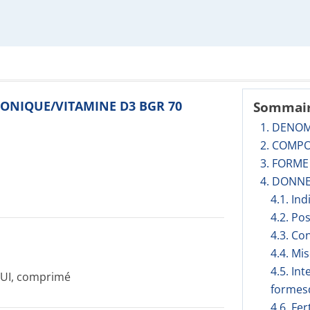
DRONIQUE/VITAMINE D3 BGR 70
Sommai
1. DENO
2. COMPO
3. FORM
4. DONNE
4.1. In
4.2. Po
4.3. Co
4.4. Mi
4.5. In
UI, comprimé
formesd
4.6. Fer