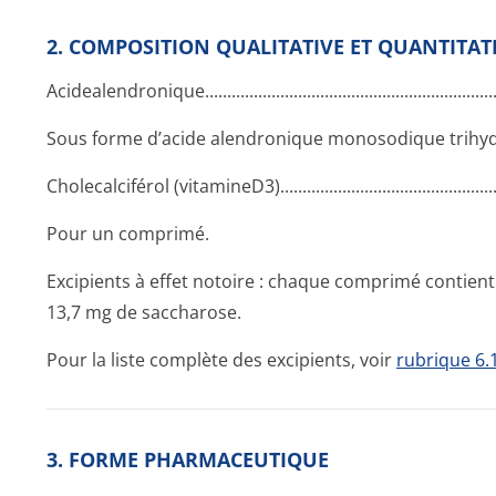
2. COMPOSITION QUALITATIVE ET QUANTITAT
Acidealendroni­que..........­.............­.............­.............­.............­......
Sous forme d’acide alendronique monosodique trihyd
Cholecalciférol (vitamineD3).­.............­.............­.............­..
Pour un comprimé.
Excipients à effet notoire : chaque comprimé contien
13,7 mg de saccharose.
Pour la liste complète des excipients, voir
rubrique 6.
3. FORME PHARMACEUTIQUE