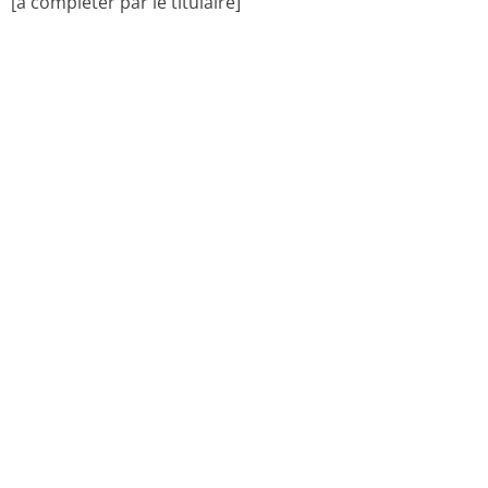
CONDITIONS DE PRESCRIPTION ET DE DELIVRANCE
Médicament non soumis à prescription médicale.
Retour en haut de la page
l' origine:
Original (medicaments.gouv.fr)