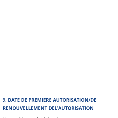
10. DATE DE MISE A JOUR DU TEXTE
[à compléter par le titulaire]
11. DOSIMETRIE
Sans objet.
12. INSTRUCTIONS POUR LA PREPARATION DES
RADIOPHARMACE­UTIQUES
Sans objet.