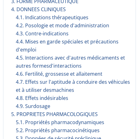
3. FORME PHARMACEUTIQUE
4. DONNEES CLINIQUES
4.1. Indications thérapeutiques
4.2. Posologie et mode d'administration
4.3. Contre-indications
4.4. Mises en garde spéciales et précautions
d'emploi
4.5. Interactions avec d'autres médicaments et
autres formesd'interactions
4.6. Fertilité, grossesse et allaitement
4.7. Effets sur l'aptitude à conduire des véhicules
et à utiliser desmachines
4.8. Effets indésirables
4.9. Surdosage
5. PROPRIETES PHARMACOLOGIQUES
5.1. Propriétés pharmacodynami­ques
5.2. Propriétés pharmacocinéti­ques
5.3. Données de sécurité préclinique