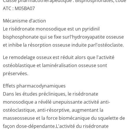
Classe pharmacothéra­peutique : Bisphosphonates, code
ATC : M05BA07
Mécanisme d’action
Le risédronate monosodique est un pyridinil
bisphosphonate qui se fixe surl'hydroxyapatite osseuse
et inhibe la résorption osseuse induite parl'ostéoclaste.
Le remodelage osseux est réduit alors que l'activité
ostéoblastique et laminéralisation osseuse sont
préservées.
Effets pharmacodynamiques
Dans les études précliniques, le risédronate
monosodique a révélé unepuissante activité anti-
ostéoclastique, anti-résorptive, augmentant la
masseosseuse et la force biomécanique du squelette de
façon dose-dépendante.L'ac­tivité du risédronate