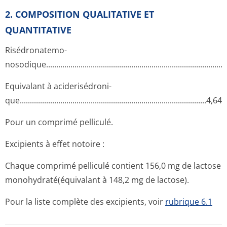
2. COMPOSITION QUALITATIVE ET
QUANTITATIVE
Risédronatemo­
nosodique....­.............­.............­.............­.............­.............­.............­...
Equivalant à aciderisédroni­
que..........­.............­.............­.............­.............­.............­.............­....4,
Pour un comprimé pelliculé.
Excipients à effet notoire :
Chaque comprimé pelliculé contient 156,0 mg de lactose
monohydraté(é­quivalant à 148,2 mg de lactose).
Pour la liste complète des excipients, voir
rubrique 6.1