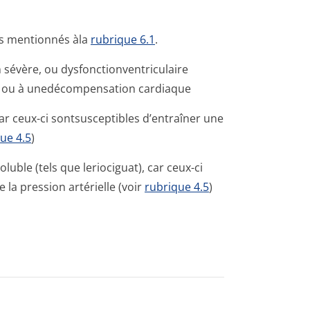
nts mentionnés àla
rubrique 6.1
.
évère, ou dysfonctionven­triculaire
ge ou à unedécompensation cardiaque
car ceux-ci sontsusceptibles d’entraîner une
ue 4.5
)
oluble (tels que leriociguat), car ceux-ci
la pression artérielle (voir
rubrique 4.5
)