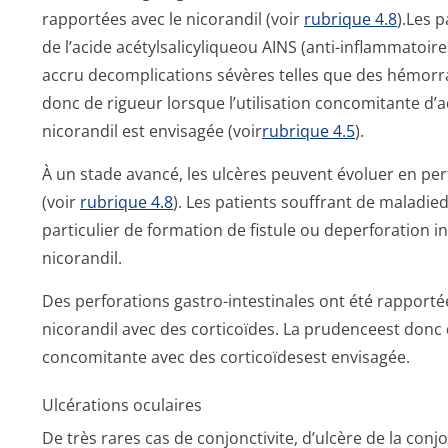
rapportées avec le nicorandil (voir
rubrique 4.8
).Les 
de l’acide acétylsalicyliqueou AINS (anti-inflammatoir
accru decomplications sévères telles que des hémorra
donc de rigueur lorsque l’utilisation concomitante d’a
nicorandil est envisagée (voir
rubrique 4.5
).
À un stade avancé, les ulcères peuvent évoluer en per
(voir
rubrique 4.8
). Les patients souffrant de maladied
particulier de formation de fistule ou deperforation i
nicorandil.
Des perforations gastro-intestinales ont été rapportée
nicorandil avec des corticoïdes. La prudenceest donc 
concomitante avec des corticoïdesest envisagée.
Ulcérations oculaires
De très rares cas de conjonctivite, d’ulcère de la conj