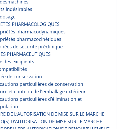
r desmachines
ets indésirables
rdosage
RIETES PHARMACOLOGIQUES
opriétés pharmacodynami­ques
opriétés pharmacocinéti­ques
nnées de sécurité préclinique
EES PHARMACEUTIQUES
te des excipients
ompati­bilités
rée de conservation
écautions particulières de conservation
ture et contenu de l'emballage extérieur
écautions particulières d’élimination et
pulation
AIRE DE L’AUTORISATION DE MISE SUR LE MARCHE
O(S) D’AUTORISATION DE MISE SUR LE MARCHE