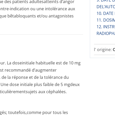
9. DATE
e des patients adultesatteints d’angor
DEL’AUT
ntre-indication ou une intolérance aux
10. DATE
 que bêtabloquants et/ou antagonistes
11. DOSI
12. INST
RADIOPH
l' origine:
O
ur. La doseinitiale habituelle est de 10 mg
 Il est recommandé d’augmenter
de la réponse et de la tolérance du
 Une dose initiale plus faible de 5 mgdeux
rticulièremen­tsujets aux céphalées.
 âgés; toutefois,comme pour tous les