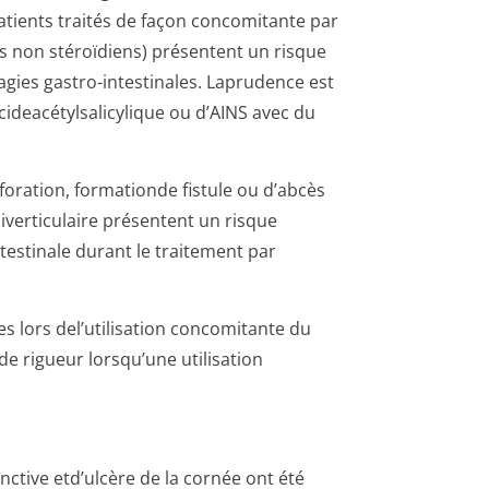
patients traités de façon concomitante par
es non stéroïdiens) présentent un risque
gies gastro-intestinales. Laprudence est
cideacétyl­salicylique ou d’AINS avec du
foration, formationde fistule ou d’abcès
iverti­culaire présentent un risque
ntestinale durant le traitement par
s lors del’utilisation concomitante du
de rigueur lorsqu’une utilisation
onctive etd’ulcère de la cornée ont été