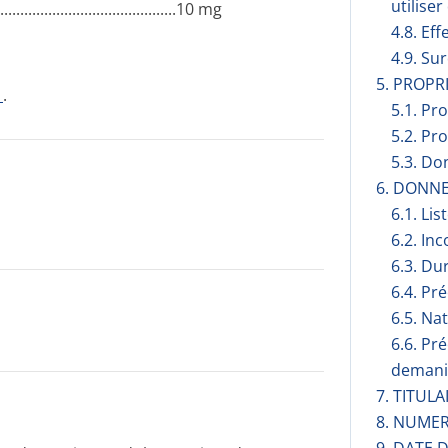
utilise
­.............­.............­.............­......10 mg
4.8. Eff
4.9. Su
5. PROP
1
.
5.1. Pr
5.2. Pr
5.3. Do
6. DONN
6.1. Lis
6.2. Inc
6.3. Du
6.4. Pr
6.5. Na
6.6. Pr
demani
7. TITUL
8. NUMER