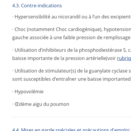
4.3. Contre-indications
· Hypersensibilité au nicorandil ou à l’un des excipie
· Choc (notamment Choc cardiogénique), hypotension s
gauche associée à une faible pression de remplissa
· Utilisation d’inhibiteurs de la phosphodiestérase 5, 
baisse importante de la pression artérielle(voir
rubriq
· Utilisation de stimulateur(s) de la guanylate cyclase s
sont susceptibles d’entraîner une baisse importantede 
· Hypovolémie
· Œdème aigu du poumon
4.4. Mises en garde spéciales et précautions d'emploi