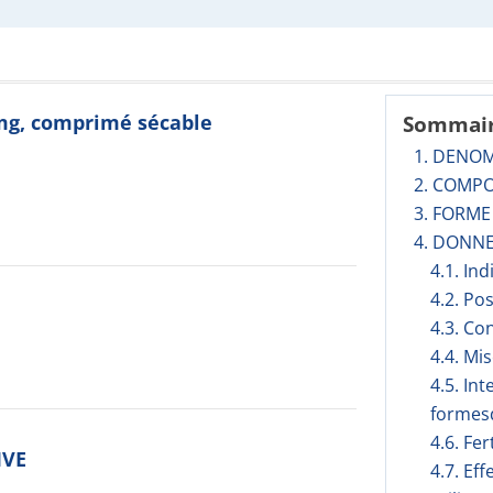
mg, comprimé sécable
Sommai
1. DENO
2. COMPO
3. FORM
4. DONNE
4.1. In
4.2. Po
4.3. Co
4.4. Mi
4.5. In
formesd
4.6. Fer
IVE
4.7. Ef