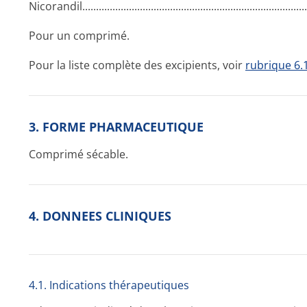
Nicorandil...­.............­.............­.............­.............­.............­.............
Pour un comprimé.
Pour la liste complète des excipients, voir
rubrique 6.
3. FORME PHARMACEUTIQUE
Comprimé sécable.
4. DONNEES CLINIQUES
4.1. Indications thérapeutiques