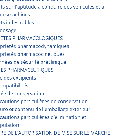
fets sur l'aptitude à conduire des véhicules et à
r desmachines
ets indésirables
rdosage
RIETES PHARMACOLOGIQUES
opriétés pharmacodynami­ques
opriétés pharmacocinéti­ques
nnées de sécurité préclinique
EES PHARMACEUTIQUES
te des excipients
ompati­bilités
rée de conservation
écautions particulières de conservation
ture et contenu de l'emballage extérieur
écautions particulières d’élimination et
pulation
AIRE DE L’AUTORISATION DE MISE SUR LE MARCHE