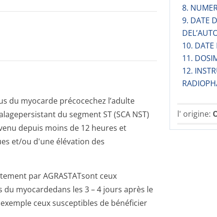
8. NUMER
9. DATE
DEL’AUT
10. DATE
11. DOSI
12. INST
RADIOPH
tus du myocarde précocechez l’adulte
l' origine:
O
alagepersistant du segment ST (SCA NST)
rvenu depuis moins de 12 heures et
es et/ou d'une élévation des
traitement par AGRASTATsont ceux
s du myocardedans les 3 – 4 jours après le
exemple ceux susceptibles de bénéficier