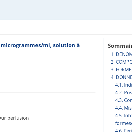
0 microgrammes/ml, solution à
Sommai
1. DENO
2. COMPO
3. FORM
4. DONNE
4.1. In
4.2. Po
4.3. Co
4.4. Mi
4.5. In
our perfusion
formesd
4.6. Fer