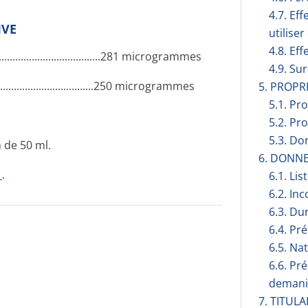
4.7. Ef
IVE
utilise
4.8. Eff
...........­.............­.........281 mi­crogrammes
4.9. Su
.......­.............­.............250 mi­crogrammes
5. PROP
5.1. Pr
5.2. Pr
5.3. Do
 de 50 ml.
6. DONN
1
.
6.1. Lis
6.2. Inc
6.3. Du
6.4. Pr
6.5. Na
6.6. Pr
demani
7. TITUL