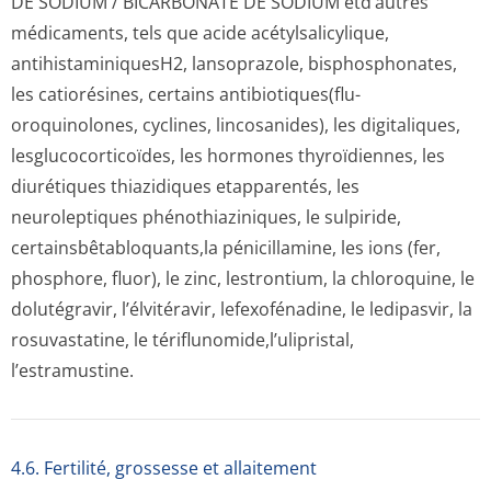
DE SODIUM / BICARBONATE DE SODIUM etd’autres
médicaments, tels que acide acétylsalicylique,
antihistamini­quesH2, lansoprazole, bisphosphonates,
les catiorésines, certains antibiotiques(flu­
oroquinolones, cyclines, lincosanides), les digitaliques,
lesglucocorti­coïdes, les hormones thyroïdiennes, les
diurétiques thiazidiques etapparentés, les
neuroleptiques phénothiaziniques, le sulpiride,
certainsbêtablo­quants,la pénicillamine, les ions (fer,
phosphore, fluor), le zinc, lestrontium, la chloroquine, le
dolutégravir, l’élvitéravir, lefexofénadine, le ledipasvir, la
rosuvastatine, le tériflunomide,l’u­lipristal,
l’estramustine.
4.6. Fertilité, grossesse et allaitement