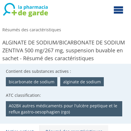
Résumés des caractéristiques
ALGINATE DE SODIUM/BICARBONATE DE SODIUM
ZENTIVA 500 mg/267 mg, suspension buvable en
sachet - Résumé des caractéristiques
Contient des substances actives :
bicarbonate de sodium
alginate de sodium
ATC classification:
A02BX autres médicaments pour l'ulcère peptique et le
reflux gastro-oesophagien (rgo)