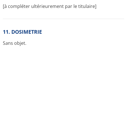
[à compléter ultérieurement par le titulaire]
11. DOSIMETRIE
Sans objet.
12. INSTRUCTIONS POUR LA PREPARATION DES
RADIOPHARMACE­UTIQUES
Sans objet.
CONDITIONS DE PRESCRIPTION ET DE DELIVRANCE
Médicament non soumis à prescription médicale.
Retour en haut de la page