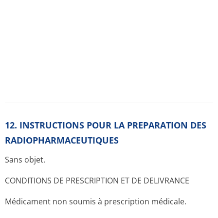
l' origine:
Original (medicaments.gouv.fr)
Le médicament est inclus dans l'arbre ATC:
A voies digestives et métabolisme
A02 médicaments pour les troubles de l'acidité
A02B médicaments pour l'ulcère gastro-
duodénal et le reflux gastro-oesophagien
(rgo)
A02BX autres médicaments pour l'ulcère