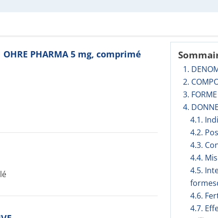
AN OHRE PHARMA 5 mg, comprimé
Sommai
1. DENO
2. COMPO
3. FORM
4. DONNE
4.1. In
4.2. Po
4.3. Co
4.4. Mi
4.5. In
lé
formesd
4.6. Fer
4.7. Ef