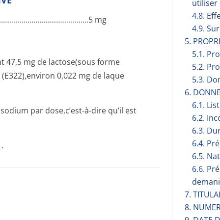
IVE
utilise
4.8. Eff
..­.............­.............­.............­...5 mg
4.9. Su
5. PROP
5.1. Pr
nt 47,5 mg de lactose(sous forme
5.2. Pr
) (E322),environ 0,022 mg de laque
5.3. Do
6. DONN
6.1. Lis
dium par dose,c’est-à-dire qu’il est
6.2. Inc
6.3. Du
6.4. Pr
1
.
6.5. Na
6.6. Pr
demani
7. TITUL
8. NUMER