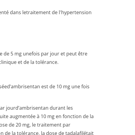
enté dans letraitement de l'hypertension
e de 5 mg unefois par jour et peut être
inique et de la tolérance.
niséed’am­brisentan est de 10 mg une fois
par jourd’ambrisentan durant les
uite augmentée à 10 mg en fonction de la
 dose de 20 mg, le traitement par
 de la tolérance, la dose de tadalafilétait