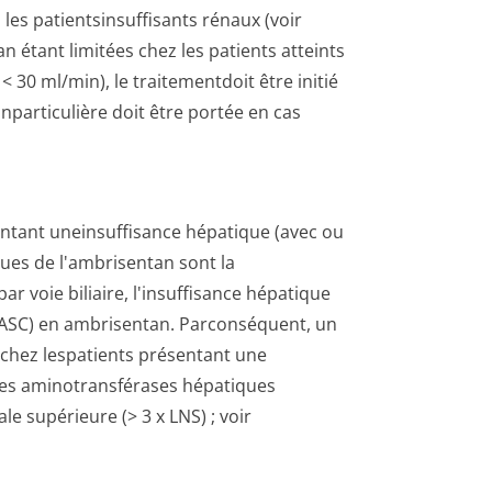
es patientsinsuf­fisants rénaux (voir
an étant limitées chez les patients atteints
 < 30 ml/min), le traitementdoit être initié
parti­culière doit être portée en cas
entant uneinsuffisance hépatique (avec ou
ues de l'ambrisentan sont la
r voie biliaire, l'insuffisance hépatique
 ASC) en ambrisentan. Parconséquent, un
 chez lespatients présentant une
es aminotransférases hépatiques
ale supérieure (> 3 x LNS) ; voir