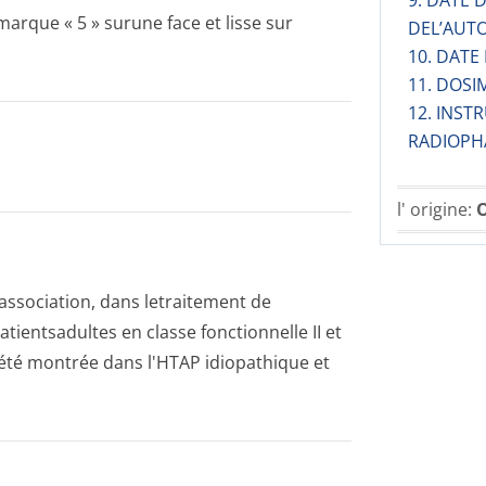
9. DATE
marque « 5 » surune face et lisse sur
DEL’AUT
10. DATE
11. DOSI
12. INST
RADIOPH
l' origine:
O
sociation, dans letraitement de
tientsadultes en classe fonctionnelle II et
é a été montrée dans l'HTAP idiopathique et