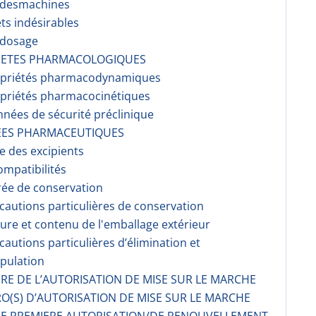
r desmachines
ets indésirables
rdosage
RIETES PHARMACOLOGIQUES
opriétés pharmacodynami­ques
opriétés pharmacocinéti­ques
nnées de sécurité préclinique
EES PHARMACEUTIQUES
te des excipients
ompati­bilités
rée de conservation
écautions particulières de conservation
ture et contenu de l'emballage extérieur
écautions particulières d’élimination et
pulation
AIRE DE L’AUTORISATION DE MISE SUR LE MARCHE
O(S) D’AUTORISATION DE MISE SUR LE MARCHE