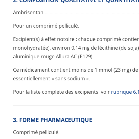
2. COMPOSITION QUALITATIVE ET QUANTITAT
Ambrisentan..­.............­.............­.............­.............­.............­...........
Pour un comprimé pelliculé.
Excipient(s) à effet notoire : chaque comprimé contie
monohydratée), environ 0,14 mg de lécithine (de soja
aluminique rouge Allura AC (E129)
Ce médicament contient moins de 1 mmol (23 mg) de so
essentiellement « sans sodium ».
Pour la liste complète des excipients, voir
rubrique 6.
3. FORME PHARMACEUTIQUE
Comprimé pelliculé.