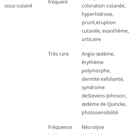
fréquent
sous-cutané
coloration cutanée,
hyperhidrose,
prurit,éruption
cutanée, exanthème,
urticaire
Très rare
Angio-œdème,
érythème
polymorphe,
dermite exfoliante,
syndrome
deStevens-Johnson,
œdème de Quincke,
photosensibilité
Fréquence
Nécrolyse