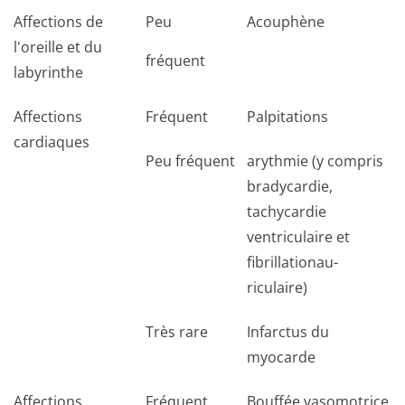
Affections de
Peu
Acouphène
l'oreille et du
fréquent
labyrinthe
Affections
Fréquent
Palpitations
cardiaques
Peu fréquent
arythmie (y compris
bradycardie,
tachycardie
ventriculaire et
fibrillationau­
riculaire)
Très rare
Infarctus du
myocarde
Affections
Fréquent
Bouffée vasomotrice